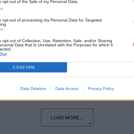
σειρές που έρχονται τον
o opt-out of the Sale of my Personal Data.
Σεπτέμβριο
In
to opt-out of processing my Personal Data for Targeted
Η 'Wednesday' επιστρέφει με το δεύτερο
ing.
In
μέρος της δεύτερης σεζόν, μαζί με τον
εντυπωσιακό νέο κύκλο τ...
o opt-out of Collection, Use, Retention, Sale, and/or Sharing
ersonal Data that Is Unrelated with the Purposes for which it
lected.
Out
Μάνος Νομικός
31.08.2025
CONFIRM
Data Deletion
Data Access
Privacy Policy
LOAD MORE...