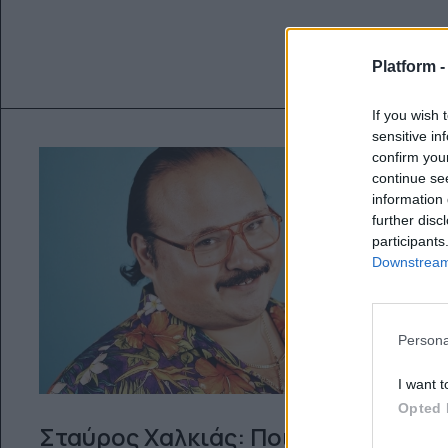
Platform 
If you wish 
sensitive in
confirm you
continue se
information 
further disc
participants
Downstream 
Persona
I want t
Opted 
Σταύρος Χαλκιάς: Ποιος είναι ο