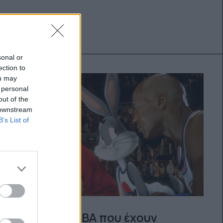
sonal or
ection to
ou may
 personal
out of the
 downstream
B’s List of
Σταρ του NBA που έχουν