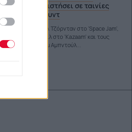
πρωταγωνιστήσει σε ταινίες
του Χόλιγουντ
Από τον Μάικλ Τζόρνταν στο ‘Space Jam’,
τον Σακίλ Ο’Νιλ στο ‘Kazaam’ και τους
θρύλους Καρίμ Αμπντούλ...
Μάνος Νομικός
30.08.2025