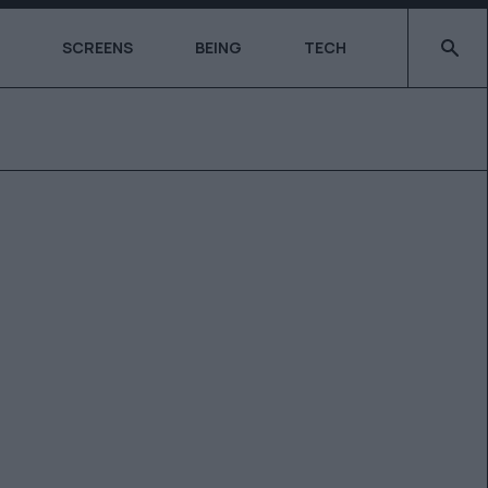
Type 2 o
SCREENS
BEING
TECH