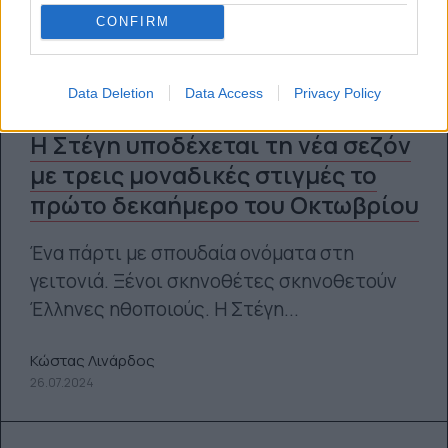
CONFIRM
Data Deletion
Data Access
Privacy Policy
Η Στέγη υποδέχεται τη νέα σεζόν
με τρεις μοναδικές στιγμές το
πρώτο δεκαήμερο του Οκτωβρίου
Ένα πάρτι με σπουδαία ονόματα στη
γειτονιά. Ξένοι σκηνοθέτες σκηνοθετούν
Έλληνες ηθοποιούς. Η Στέγη...
Κώστας Λινάρδος
26.07.2024