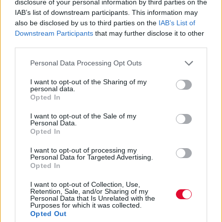
disclosure of your personal information by third parties on the
ηλικία αφιερωμένο στην
IAB’s list of downstream participants. This information may
ολυμπιακή χρονιά
also be disclosed by us to third parties on the
IAB’s List of
Downstream Participants
that may further disclose it to other
Από τις 26 Ιουλίου έως τις 11 Αυγούστου,
third parties.
δραστηριότητες για μικρούς και μεγάλους,
Personal Data Processing Opt Outs
αναμεταδόσεις αγών...
I want to opt-out of the Sharing of my
personal data.
Opted In
Κώστας Λινάρδος
30.07.2024
I want to opt-out of the Sale of my
Personal Data.
Opted In
I want to opt-out of processing my
Personal Data for Targeted Advertising.
Opted In
I want to opt-out of Collection, Use,
Retention, Sale, and/or Sharing of my
Personal Data that Is Unrelated with the
Purposes for which it was collected.
Opted Out