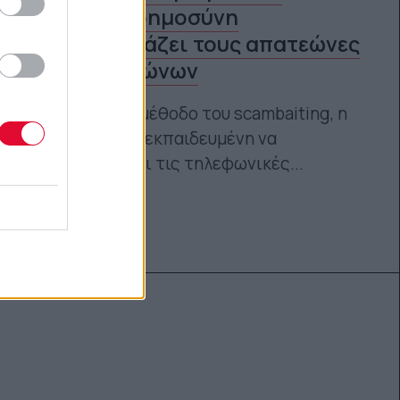
τεχνητή νοημοσύνη
ξεμπροστιάζει τους απατεώνες
των τηλεφώνων
Μέσα από τη μέθοδο του scambaiting, η
AI γιαγιά είναι εκπαιδευμένη να
αντιμετωπίζει τις τηλεφωνικές...
Μάνος Νομικός
11.12.2024