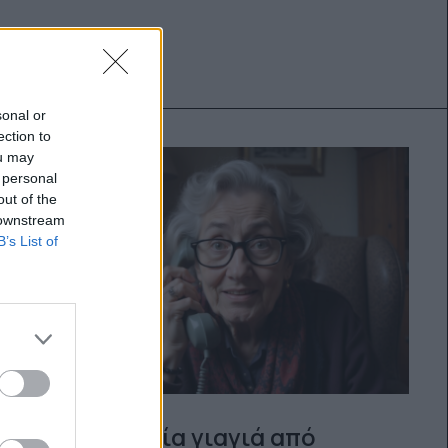
sonal or
ection to
ou may
 personal
out of the
 downstream
B’s List of
AI Daisy: Μία γιαγιά από