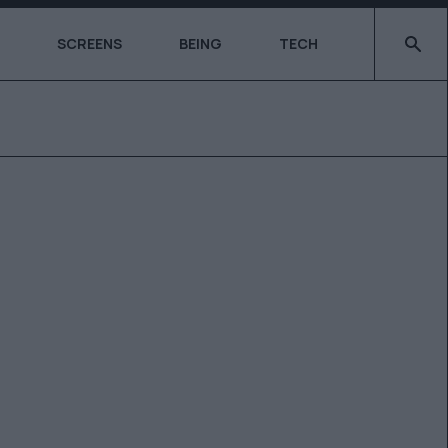
Type 2 o
SCREENS
BEING
TECH