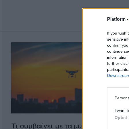
Platform 
If you wish 
sensitive in
confirm you
continue se
information 
further disc
participants
Downstream 
Persona
I want t
Opted 
Τι συμβαίνει με τα μυστηριώδη