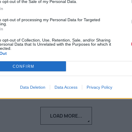
o opt-out of the Sale of my Personal Data.
άγριας ζωής για το 2024
In
Ένας σκίουρος κολλημένος σε ένα δέντρο
to opt-out of processing my Personal Data for Targeted
ing.
στην Ιταλία είναι η πιο αστεία
In
φωτογραφία άγριας ζωής της χρο...
o opt-out of Collection, Use, Retention, Sale, and/or Sharing
ersonal Data that Is Unrelated with the Purposes for which it
lected.
Μάνος Νομικός
Out
13.12.2024
CONFIRM
Data Deletion
Data Access
Privacy Policy
LOAD MORE...