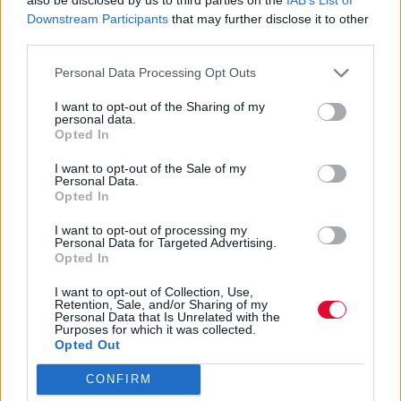
Και η αντίδραση του θρυλικού
Downstream Participants
that may further disclose it to other
μπασκετμπολίστα όταν το είδε είναι όλα τα
third parties.
λεφτά!
Personal Data Processing Opt Outs
Ναταλία Πετρίτη
I want to opt-out of the Sharing of my
personal data.
25.07.2023
Opted In
I want to opt-out of the Sale of my
Personal Data.
Opted In
I want to opt-out of processing my
Personal Data for Targeted Advertising.
Opted In
I want to opt-out of Collection, Use,
Retention, Sale, and/or Sharing of my
Personal Data that Is Unrelated with the
Purposes for which it was collected.
Opted Out
CONFIRM