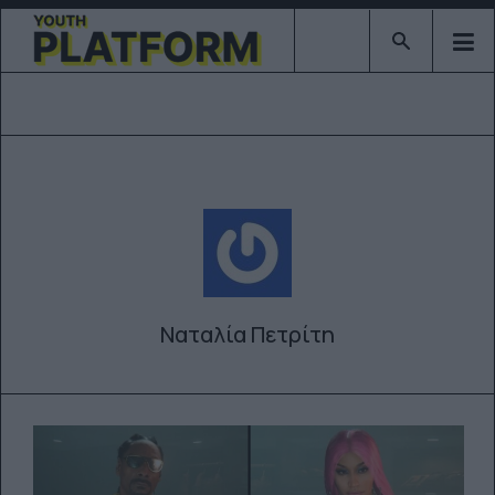
Type 2 or mor
Ναταλία Πετρίτη