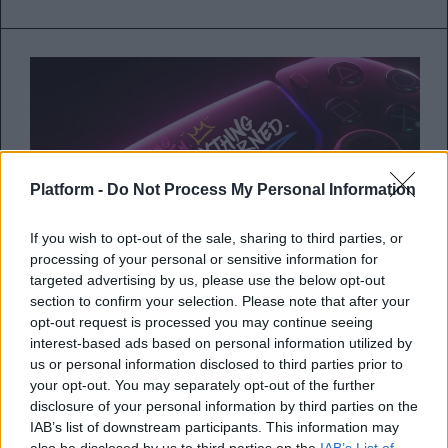
Platform -
Do Not Process My Personal Information
If you wish to opt-out of the sale, sharing to third parties, or
processing of your personal or sensitive information for
targeted advertising by us, please use the below opt-out
section to confirm your selection. Please note that after your
Ένα συλλεκτικό PlayStation 5
opt-out request is processed you may continue seeing
cover με σχέδια του LeBron
interest-based ads based on personal information utilized by
us or personal information disclosed to third parties prior to
James κυκλοφορεί τις επόμενες
your opt-out. You may separately opt-out of the further
μέρες
disclosure of your personal information by third parties on the
IAB’s list of downstream participants. This information may
also be disclosed by us to third parties on the
IAB’s List of