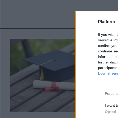
Platform 
If you wish 
sensitive in
confirm you
continue se
information 
further disc
participants
Downstream 
Persona
I want t
Opted 