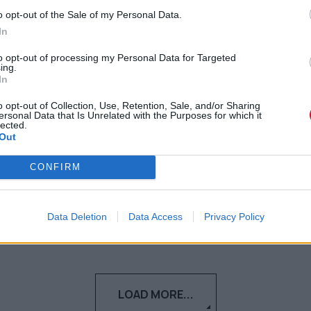
Πανεπιστήμιο Δυτικής
o opt-out of the Sale of my Personal Data.
Μακεδονίας: Αναγνωρίζεται
In
διεθνώς η στρατηγική
to opt-out of processing my Personal Data for Targeted
ing.
αειφόρου ανάπτυξης
In
o opt-out of Collection, Use, Retention, Sale, and/or Sharing
Διεθνής αναγνώριση της στρατηγικής
ersonal Data that Is Unrelated with the Purposes for which it
lected.
αειφόρου ανάπτυξης του Πανεπιστημίου
Out
Δυτικής Μακεδονίας
CONFIRM
Ναταλία Πετρίτη
22.12.2022
Data Deletion
Data Access
Privacy Policy
LOAD MORE...