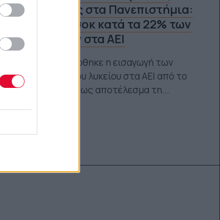
εισακτέους στα Πανεπιστήμια:
Μείωση – σοκ κατά τα 22% των
εισαγωγών στα ΑΕΙ
Κατά 22% μειώθηκε η εισαγωγή των
αποφοίτων του λυκείου στα ΑΕΙ από το
2020 στο 2021 ως αποτέλεσμα τη...
Ναταλία Πετρίτη
21.12.2022