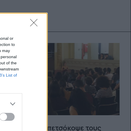
sonal or
ection to
ou may
 personal
out of the
 downstream
B’s List of
Πώς η ΕΒΕ πετσόκοψε τους