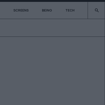
Type 2 o
SCREENS
BEING
TECH