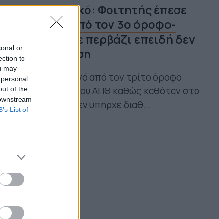
Σοκαριστικό: Φοιτητής έπεσε
στο κενό από τον 3ο όροφο-
Καθόταν σε περβάζι επειδή δεν
sonal or
υπήρχε θέση
ection to
ou may
Έπεσε στο κενό από τον τρίτο όροφο
 personal
της Νομικής του ΑΠΘ καθώς καθόταν στο
out of the
 downstream
περβάζι και δεν υπήρχε διαθ...
B’s List of
Ναταλία Πετρίτη
18.10.2022