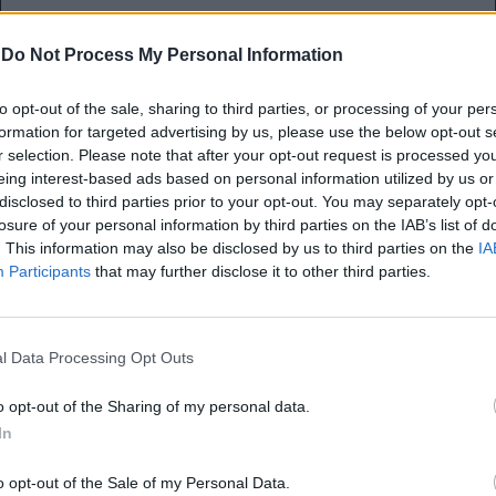
Πανελλαδικές 2023: Αλλαγές
στην εξέταση και βαθμολόγηση
-
Do Not Process My Personal Information
που θα επηρεάσουν τις
to opt-out of the sale, sharing to third parties, or processing of your per
βαθμολογίες των υποψηφίων
formation for targeted advertising by us, please use the below opt-out s
και τις βάσεις εισαγωγής
r selection. Please note that after your opt-out request is processed y
eing interest-based ads based on personal information utilized by us or
disclosed to third parties prior to your opt-out. You may separately opt-
Οι αλλαγές στη βαθμολόγηση των
losure of your personal information by third parties on the IAB’s list of
επιμέρους θεμάτων της Νεοελληνικής
. This information may also be disclosed by us to third parties on the
IA
Γλώσσας και Λογοτεχνίας Γενικής Πα...
Participants
that may further disclose it to other third parties.
Ναταλία Πετρίτη
19.10.2022
l Data Processing Opt Outs
o opt-out of the Sharing of my personal data.
In
o opt-out of the Sale of my Personal Data.