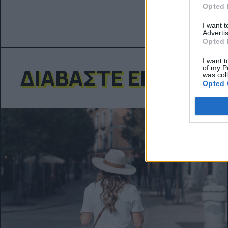
Opted 
I want 
Advertis
Opted 
I want t
ΔΙΑΒΆΣΤΕ ΕΠΊΣΗΣ
of my P
was col
Opted 