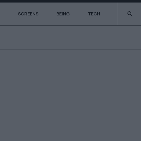
Type 2 o
SCREENS
BEING
TECH