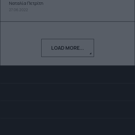
Ναταλία Πετρίτη
27.06.2022
LOAD MORE...