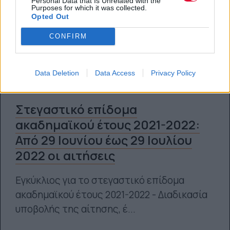
Personal Data that Is Unrelated with the
Purposes for which it was collected.
Opted Out
CONFIRM
Data Deletion
Data Access
Privacy Policy
Στεγαστικό επίδομα
ακαδημαϊκού έτους 2021-2022:
Από 29 Ιουνίου έως 29 Ιουλίου
2022 οι αιτήσεις
Εγκύκλιος για το στεγαστικό επίδομα
ακαδημαϊκού έτους 2021-2022 - Διαδικασία
υποβολής της αίτησης, έ...