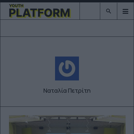
Type 2 or mor
Ναταλία Πετρίτη