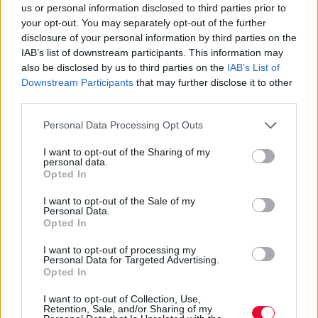
us or personal information disclosed to third parties prior to
Μηχανογραφικό 2022: 12+1
your opt-out. You may separately opt-out of the further
Τμήματα ΑΕΙ που δεν είναι αυτό
disclosure of your personal information by third parties on the
που νομίζετε
IAB’s list of downstream participants. This information may
also be disclosed by us to third parties on the
IAB’s List of
Downstream Participants
that may further disclose it to other
Η θεσμοθέτηση της ελάχιστης βάσης
third parties.
εισαγωγής (ΕΒΕ) επηρεάζει και τις
Personal Data Processing Opt Outs
διαδικασίες συμπλήρωσης των μηχα...
I want to opt-out of the Sharing of my
personal data.
Ναταλία Πετρίτη
Opted In
28.06.2022
I want to opt-out of the Sale of my
Personal Data.
Opted In
I want to opt-out of processing my
Personal Data for Targeted Advertising.
Opted In
I want to opt-out of Collection, Use,
Retention, Sale, and/or Sharing of my