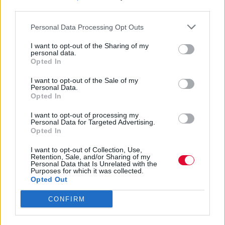
ανακαλύφθηκε με τη χρήση ακτινών Χ
third parties.
Personal Data Processing Opt Outs
Ναταλία Πετρίτη
15.07.2022
I want to opt-out of the Sharing of my
personal data.
Opted In
I want to opt-out of the Sale of my
Personal Data.
Opted In
I want to opt-out of processing my
Personal Data for Targeted Advertising.
Opted In
I want to opt-out of Collection, Use,
Retention, Sale, and/or Sharing of my
Personal Data that Is Unrelated with the
Purposes for which it was collected.
Opted Out
CONFIRM
Ένα βίντεο με τον Θωμά, το