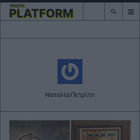
Type 2 or mor
Ναταλία Πετρίτη