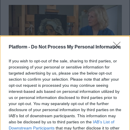
Platform -
Do Not Process My Personal Information
If you wish to opt-out of the sale, sharing to third parties, or
processing of your personal or sensitive information for
targeted advertising by us, please use the below opt-out
section to confirm your selection. Please note that after your
Μια κρυμμένη
opt-out request is processed you may continue seeing
αυτοπροσωπογραφία του
interest-based ads based on personal information utilized by
us or personal information disclosed to third parties prior to
Βίνσεντ Βαν Γκογκ ανακαλύφθηκε
your opt-out. You may separately opt-out of the further
πίσω από άλλον πίνακά του
disclosure of your personal information by third parties on the
IAB’s list of downstream participants. This information may
also be disclosed by us to third parties on the
IAB’s List of
Δείτε το μοναδικό εύρημα, το οποίο και
Downstream Participants
that may further disclose it to other