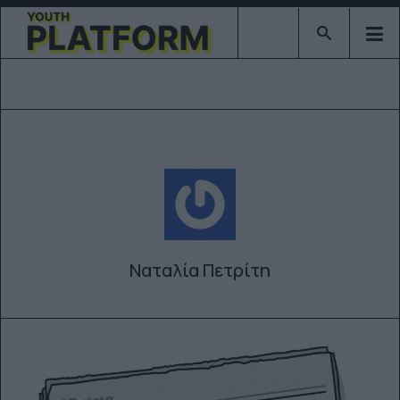
Type 2 or mor
Ναταλία Πετρίτη