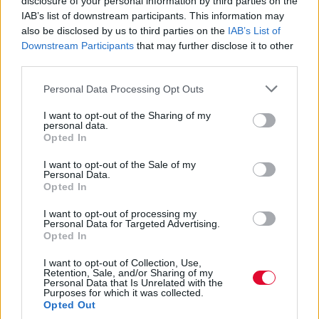
ταινίες και σειρές και το
disclosure of your personal information by third parties on the
IAB’s list of downstream participants. This information may
αποτέλεσμα είναι ξεκαρδιστικό
also be disclosed by us to third parties on the
IAB’s List of
Downstream Participants
that may further disclose it to other
Ο Pixelfaker φέρνει τον Mr. Bond απέναντι
third parties.
από τον Mr. Bean και τον Ace Ventura στο
Personal Data Processing Opt Outs
Jurassic Park!
I want to opt-out of the Sharing of my
personal data.
Ναταλία Πετρίτη
Opted In
21.04.2022
I want to opt-out of the Sale of my
Personal Data.
Opted In
I want to opt-out of processing my
Personal Data for Targeted Advertising.
Opted In
I want to opt-out of Collection, Use,
Retention, Sale, and/or Sharing of my
Personal Data that Is Unrelated with the
Purposes for which it was collected.
Opted Out