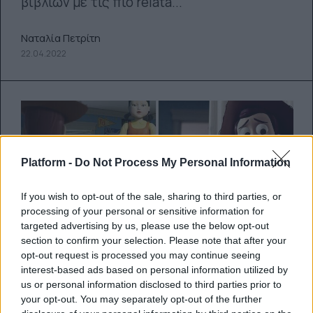
βιβλίων με τις πιο relata...
Ναταλία Πετρίτη
22.04.2022
Platform -
Do Not Process My Personal Information
If you wish to opt-out of the sale, sharing to third parties, or
processing of your personal or sensitive information for
targeted advertising by us, please use the below opt-out
section to confirm your selection. Please note that after your
opt-out request is processed you may continue seeing
Ένας digital artist συνδυάζει
interest-based ads based on personal information utilized by
us or personal information disclosed to third parties prior to
χαρακτήρες από δημοφιλείς
your opt-out. You may separately opt-out of the further