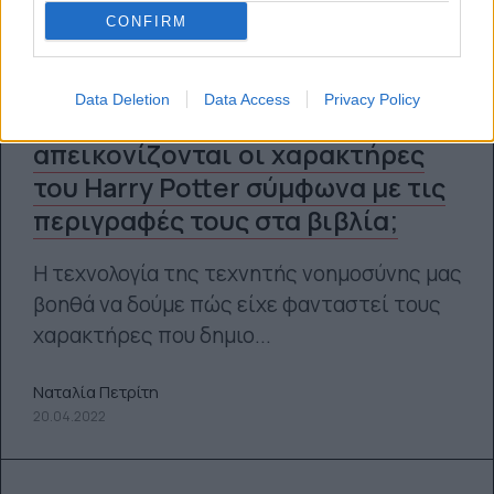
CONFIRM
Data Deletion
Data Access
Privacy Policy
Πώς θα έπρεπε να
απεικονίζονται οι χαρακτήρες
του Harry Potter σύμφωνα με τις
περιγραφές τους στα βιβλία;
Η τεχνολογία της τεχνητής νοημοσύνης μας
βοηθά να δούμε πώς είχε φανταστεί τους
χαρακτήρες που δημιο...
Ναταλία Πετρίτη
20.04.2022