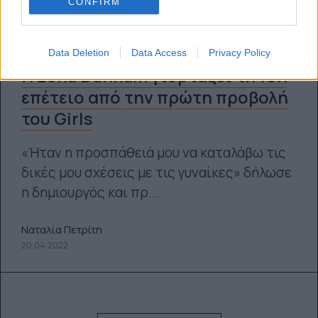
CONFIRM
Data Deletion
Data Access
Privacy Policy
H Lena Dunham γιορτάζει τη 10η
επέτειο από την πρώτη προβολή
του Girls
«Ήταν η προσπάθειά μου να καταλάβω τις
δικές μου σχέσεις με τις γυναίκες» δήλωσε
η δημιουργός και πρ...
Ναταλία Πετρίτη
20.04.2022