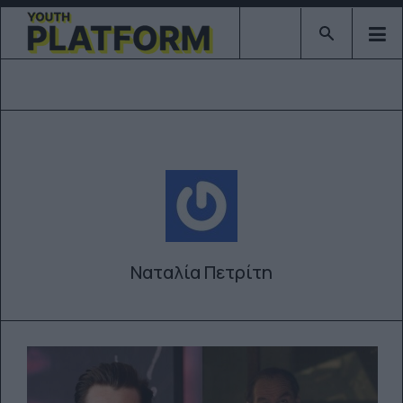
Type 2 or mor
Ναταλία Πετρίτη