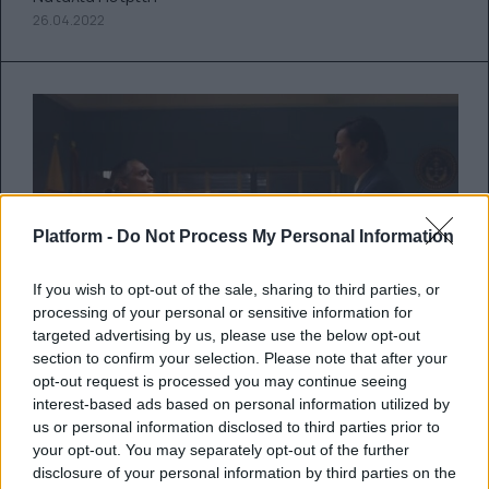
26.04.2022
Platform -
Do Not Process My Personal Information
If you wish to opt-out of the sale, sharing to third parties, or
processing of your personal or sensitive information for
targeted advertising by us, please use the below opt-out
section to confirm your selection. Please note that after your
opt-out request is processed you may continue seeing
Δείτε το trailer της
interest-based ads based on personal information utilized by
us or personal information disclosed to third parties prior to
ολοκαίνουριας σειράς των
your opt-out. You may separately opt-out of the further
George R.R. Martin και Robert
disclosure of your personal information by third parties on the