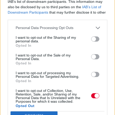
IAB’s list of downstream participants. This information may
Redford με τίτλο Dark Winds
also be disclosed by us to third parties on the
IAB’s List of
Downstream Participants
that may further disclose it to other
Η σειρά που πρόκειται να προβληθεί από
third parties.
το δίκτυο AMC τοποθετείται σε ένα
Personal Data Processing Opt Outs
απομακρυσμένο φυλάκιο του N...
I want to opt-out of the Sharing of my
personal data.
Ναταλία Πετρίτη
Opted In
22.04.2022
I want to opt-out of the Sale of my
Personal Data.
Opted In
I want to opt-out of processing my
Personal Data for Targeted Advertising.
Opted In
I want to opt-out of Collection, Use,
Retention, Sale, and/or Sharing of my
Personal Data that Is Unrelated with the
Purposes for which it was collected.
Opted Out