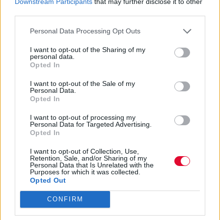
Η έλλειψη σεβασμού σε μία σχέση μπορεί να
Downstream Participants
that may further disclose it to other
third parties.
ξεκινήσει με μικρής σημασίας συμβάντα,
για να καταλήξει ακ...
Personal Data Processing Opt Outs
I want to opt-out of the Sharing of my
Ναταλία Πετρίτη
personal data.
Opted In
14.12.2021
I want to opt-out of the Sale of my
Personal Data.
Opted In
I want to opt-out of processing my
Personal Data for Targeted Advertising.
Opted In
I want to opt-out of Collection, Use,
Retention, Sale, and/or Sharing of my
Personal Data that Is Unrelated with the
Purposes for which it was collected.
Opted Out
CONFIRM