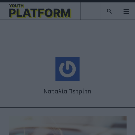
Type 2 or mor
Ναταλία Πετρίτη