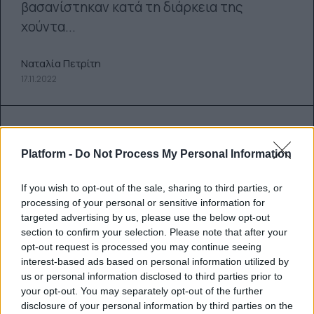
βασανίστηκαν κατά τη διάρκεια της
χούντα...
Ναταλία Πετρίτη
17.11.2022
Platform -
Do Not Process My Personal Information
If you wish to opt-out of the sale, sharing to third parties, or
processing of your personal or sensitive information for
targeted advertising by us, please use the below opt-out
section to confirm your selection. Please note that after your
opt-out request is processed you may continue seeing
interest-based ads based on personal information utilized by
us or personal information disclosed to third parties prior to
your opt-out. You may separately opt-out of the further
Έρχεται το Princess Diaries 3 από
disclosure of your personal information by third parties on the