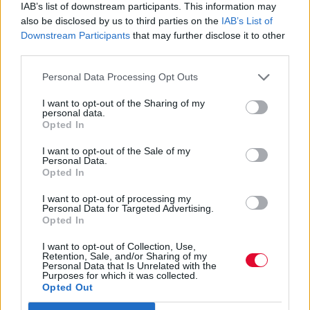
IAB’s list of downstream participants. This information may
τα στούντιο της Disney
also be disclosed by us to third parties on the
IAB’s List of
Downstream Participants
that may further disclose it to other
Με την Anne Hathaway να έχει εκφράσει το
third parties.
ενδιαφέρον της για ένα sequel εδώ και
Personal Data Processing Opt Outs
χρόνια
I want to opt-out of the Sharing of my
personal data.
Ναταλία Πετρίτη
Opted In
16.11.2022
I want to opt-out of the Sale of my
Personal Data.
Opted In
I want to opt-out of processing my
Personal Data for Targeted Advertising.
Opted In
I want to opt-out of Collection, Use,
Retention, Sale, and/or Sharing of my
Personal Data that Is Unrelated with the
Purposes for which it was collected.
Opted Out