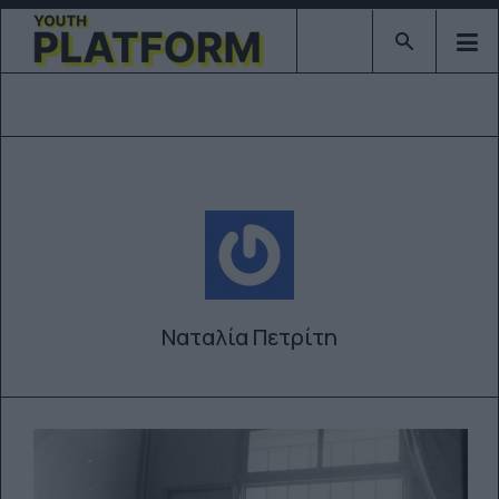
Type 2 or mor
Ναταλία Πετρίτη