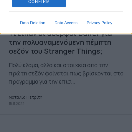
CONFIRM
Data Deletion
Data Access
Privacy Policy
Τι είπαν οι αδερφοί Duffer για
την πολυαναμενόμενη πέμπτη
σεζόν του Stranger Things;
Πολύ κλάμα, αλλά και στοιχεία από την
πρώτη σεζόν φαίνεται πως βρίσκονται στο
πρόγραμμα για την επισ...
Ναταλία Πετρίτη
15.11.2022