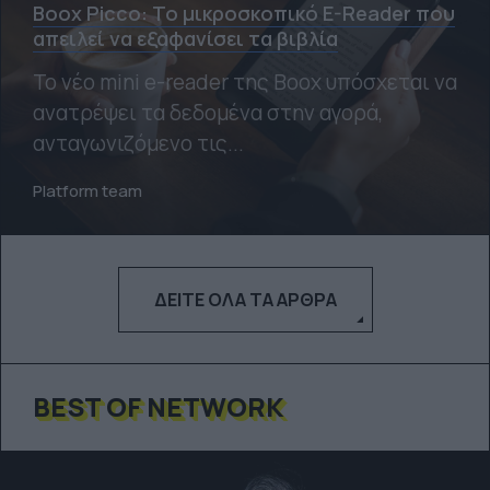
Boox Picco: Το μικροσκοπικό E-Reader που
απειλεί να εξαφανίσει τα βιβλία
Το νέο mini e-reader της Boox υπόσχεται να
ανατρέψει τα δεδομένα στην αγορά,
ανταγωνιζόμενο τις...
Platform team
ΔΕΊΤΕ ΌΛΑ ΤΑ ΆΡΘΡΑ
BEST OF NETWORK