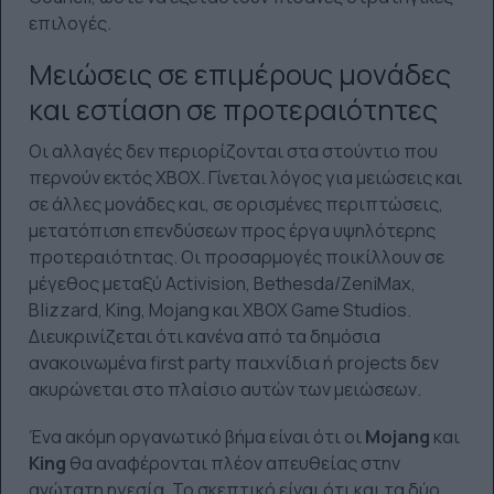
επιλογές.
Μειώσεις σε επιμέρους μονάδες
και εστίαση σε προτεραιότητες
Οι αλλαγές δεν περιορίζονται στα στούντιο που
περνούν εκτός XBOX. Γίνεται λόγος για μειώσεις και
σε άλλες μονάδες και, σε ορισμένες περιπτώσεις,
μετατόπιση επενδύσεων προς έργα υψηλότερης
προτεραιότητας. Οι προσαρμογές ποικίλλουν σε
μέγεθος μεταξύ Activision, Bethesda/ZeniMax,
Blizzard, King, Mojang και XBOX Game Studios.
Διευκρινίζεται ότι κανένα από τα δημόσια
ανακοινωμένα first party παιχνίδια ή projects δεν
ακυρώνεται στο πλαίσιο αυτών των μειώσεων.
Ένα ακόμη οργανωτικό βήμα είναι ότι οι
Mojang
και
King
θα αναφέρονται πλέον απευθείας στην
ανώτατη ηγεσία. Το σκεπτικό είναι ότι και τα δύο