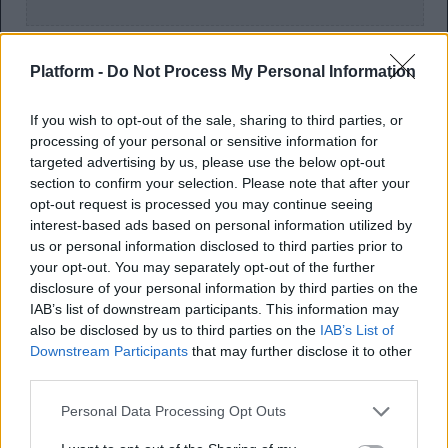
Απλοποίηση της πλατφόρμας:
Platform -
Do Not Process My Personal Information
λιγότερα επίπεδα διοίκησης,
If you wish to opt-out of the sale, sharing to third parties, or
καθαρότερα εργαλεία
processing of your personal or sensitive information for
targeted advertising by us, please use the below opt-out
Το δεύτερο σκέλος αφορά την πλατφόρμα και την
section to confirm your selection. Please note that after your
εσωτερική λειτουργία των ομάδων τεχνολογίας.
opt-out request is processed you may continue seeing
interest-based ads based on personal information utilized by
Αναφέρεται ότι σε ορισμένα τμήματα η εργασία
us or personal information disclosed to third parties prior to
your opt-out. You may separately opt-out of the further
περνά από έως και 14 επίπεδα διοίκησης, ενώ οι
disclosure of your personal information by third parties on the
ομάδες πλατφόρμας είναι 40% μεγαλύτερες σε
IAB’s list of downstream participants. This information may
σχέση με την αρχή της γενιάς, παρότι η βάση
also be disclosed by us to third parties on the
IAB’s List of
παικτών και ο χρόνος παιχνιδιού έχουν μειωθεί.
Downstream Participants
that may further disclose it to other
third parties.
Αυτή η πολυπλοκότητα, όπως περιγράφεται,
καθυστερεί αποφάσεις, θολώνει την ευθύνη και
Personal Data Processing Opt Outs
δυσκολεύει την παράδοση αξίας στους παίκτες.