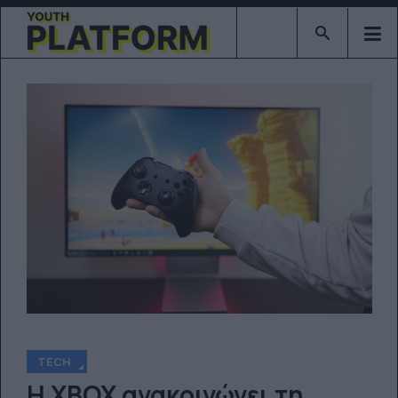
Type 2 or mor
TECH
Η XBOX ανακοινώνει τη