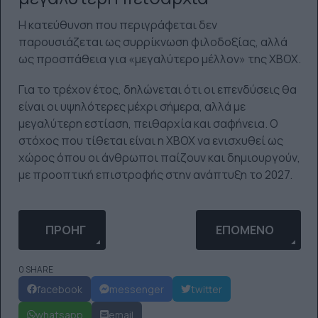
Η κατεύθυνση που περιγράφεται δεν
παρουσιάζεται ως συρρίκνωση φιλοδοξίας, αλλά
ως προσπάθεια για «μεγαλύτερο μέλλον» της XBOX.
Για το τρέχον έτος, δηλώνεται ότι οι επενδύσεις θα
είναι οι υψηλότερες μέχρι σήμερα, αλλά με
μεγαλύτερη εστίαση, πειθαρχία και σαφήνεια. Ο
στόχος που τίθεται είναι η XBOX να ενισχυθεί ως
χώρος όπου οι άνθρωποι παίζουν και δημιουργούν,
με προοπτική επιστροφής στην ανάπτυξη το 2027.
ΠΡΟΗΓΟΎΜΕΝΟ ΆΡΘΡΟ: ΠΕΡΙΣΣΌΤΕΡΕΣ ΑΠΌ 165.0
ΕΠΌΜΕΝΟ ΆΡΘΡΟ: R
ΠΡΟΗΓ
ΕΠΌΜΕΝΟ
0 SHARE
facebook
messenger
twitter
whatsapp
email