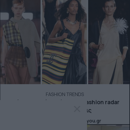
FASHION TRENDS
4 + 1 τάσεις που έχω βάλει στο fashion radar
×
μου και προτείνω να υιοθετήσεις
Fashion: όλα για τη μόδα από το allyou.gr