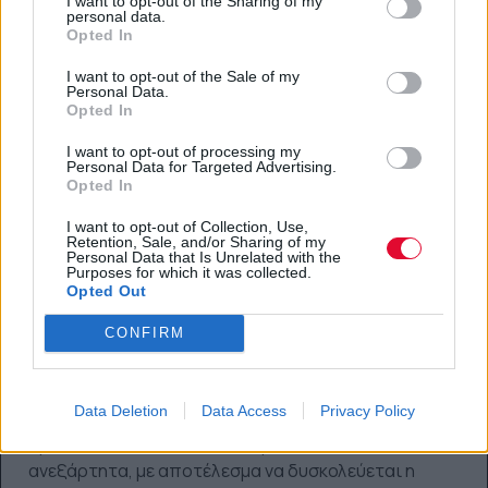
I want to opt-out of the Sharing of my
personal data.
Μείωση των επιπέδων διοίκησης σε έως 5 και,
Opted In
όπου γίνεται, σε 3.
I want to opt-out of the Sale of my
Μετάβαση σε πιο «επίπεδη» οργάνωση με
Personal Data.
makers, player-coaches και directly
Opted In
responsible individuals (DRIs) για βασικές
I want to opt-out of processing my
αποφάσεις και αποτελέσματα.
Personal Data for Targeted Advertising.
Απλοποίηση εργαλείων και διαδικασιών με
Opted In
καθαρότερο code base, κοινές υπηρεσίες και
I want to opt-out of Collection, Use,
50% χαμηλότερες δαπάνες σε προμηθευτές.
Retention, Sale, and/or Sharing of my
Personal Data that Is Unrelated with the
Purposes for which it was collected.
Νέο λειτουργικό μοντέλο: end-
Opted Out
to-end ευθύνη και λογοδοσία
CONFIRM
Το τρίτο σκέλος αφορά τον τρόπο λειτουργίας
συνολικά. Περιγράφεται ότι, καθώς αυξήθηκε το
Data Deletion
Data Access
Privacy Policy
προσωπικό, η εταιρεία έγινε πιο κατακερματισμένη:
ομάδες, στούντιο και λειτουργίες κινούνταν συχνά
ανεξάρτητα, με αποτέλεσμα να δυσκολεύεται η