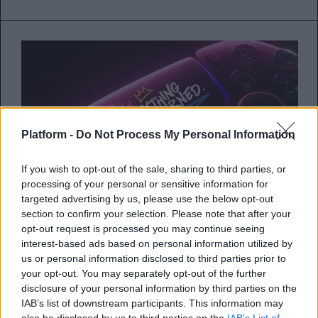
Platform -
Do Not Process My Personal Information
If you wish to opt-out of the sale, sharing to third parties, or
processing of your personal or sensitive information for
targeted advertising by us, please use the below opt-out
section to confirm your selection. Please note that after your
Ένα συλλεκτικό PlayStation 5
opt-out request is processed you may continue seeing
cover με σχέδια του LeBron
interest-based ads based on personal information utilized by
us or personal information disclosed to third parties prior to
James κυκλοφορεί τις επόμενες
your opt-out. You may separately opt-out of the further
μέρες
disclosure of your personal information by third parties on the
IAB’s list of downstream participants. This information may
also be disclosed by us to third parties on the
IAB’s List of