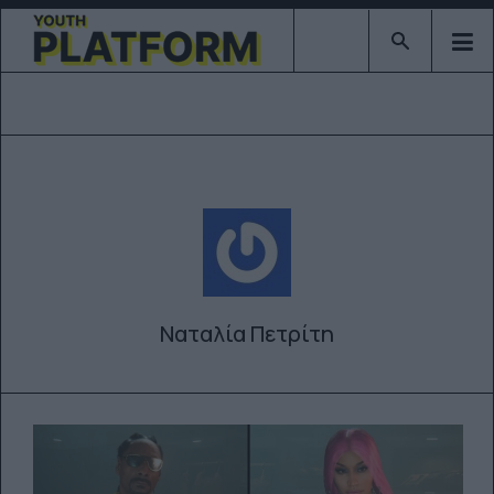
Type 2 or mor
Ναταλία Πετρίτη