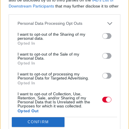
Και η αντίδραση του θρυλικού
Downstream Participants
that may further disclose it to other
μπασκετμπολίστα όταν το είδε είναι όλα τα
third parties.
λεφτά!
Personal Data Processing Opt Outs
Ναταλία Πετρίτη
I want to opt-out of the Sharing of my
personal data.
25.07.2023
Opted In
I want to opt-out of the Sale of my
Personal Data.
Opted In
I want to opt-out of processing my
Personal Data for Targeted Advertising.
Opted In
I want to opt-out of Collection, Use,
Retention, Sale, and/or Sharing of my
Personal Data that Is Unrelated with the
Purposes for which it was collected.
Opted Out
CONFIRM