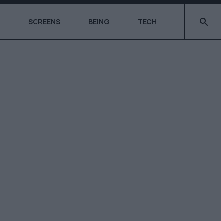
Type 2 o
SCREENS
BEING
TECH