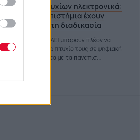
Έκδοση πτυχίων ηλεκτρονικά:
Ποια πανεπιστήμια έχουν
ενταχθεί στη διαδικασία
Οι απόφοιτοι ΑΕΙ μπορούν πλέον να
κατεβάσουν το πτυχίο τους σε ψηφιακή
μορφή - Η λίστα με τα πανεπισ...
Ναταλία Πετρίτη
24.04.2023