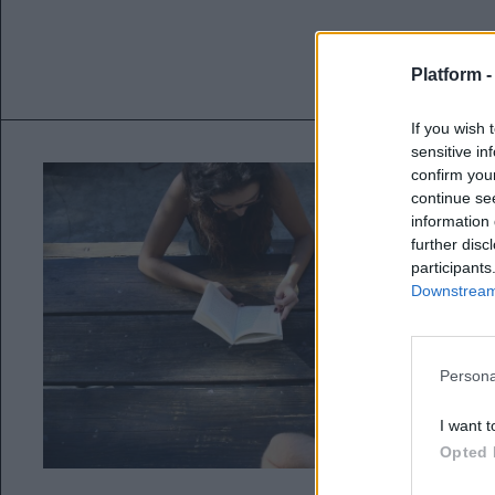
Platform 
If you wish 
sensitive in
confirm you
continue se
information 
further disc
participants
Downstream 
Persona
I want t
Opted 