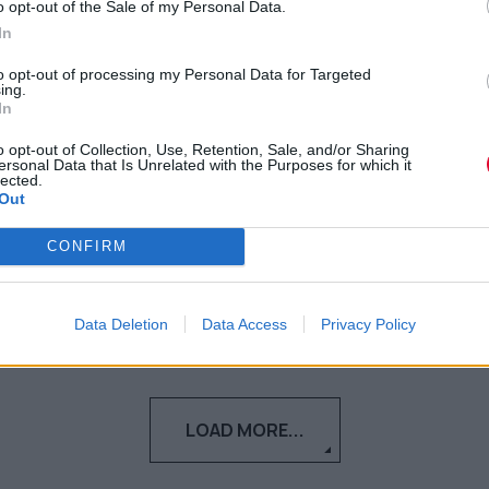
o opt-out of the Sale of my Personal Data.
Τραγωδία στα Τέμπη: Απόφαση
In
για τους φοιτητές που
to opt-out of processing my Personal Data for Targeted
επέβαιναν στο τρένο
ing.
In
Τραγωδία στα Τέμπη: Τι ισχύει για τις
o opt-out of Collection, Use, Retention, Sale, and/or Sharing
ersonal Data that Is Unrelated with the Purposes for which it
μετεγγραφές, τη στέγαση και τη σίτιση
lected.
των φοιτητών αυτών
Out
CONFIRM
Ναταλία Πετρίτη
24.04.2023
Data Deletion
Data Access
Privacy Policy
LOAD MORE...