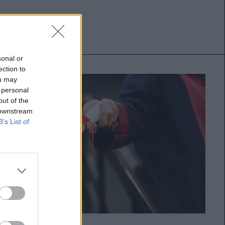
sonal or
ection to
ou may
 personal
out of the
 downstream
B’s List of