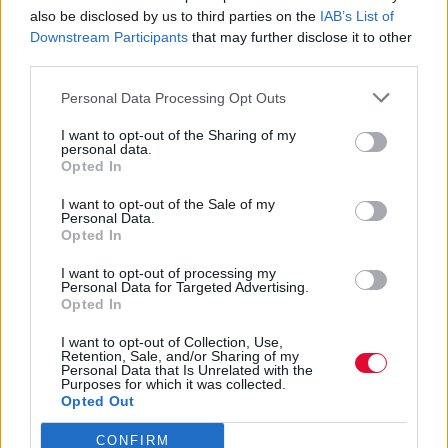
καριέρας σου στο μέλλον;
also be disclosed by us to third parties on the
IAB’s List of
Downstream Participants
that may further disclose it to other
Με ποιους τρόπους μπορούν οι αγαπημένες
third parties.
σου συνήθειες να σε φέρουν σε μια
Personal Data Processing Opt Outs
καλύτερη εργασιακή θέση σε...
I want to opt-out of the Sharing of my
personal data.
Opted In
Ναταλία Πετρίτη
07.12.2022
I want to opt-out of the Sale of my
Personal Data.
Opted In
I want to opt-out of processing my
Personal Data for Targeted Advertising.
Opted In
I want to opt-out of Collection, Use,
Retention, Sale, and/or Sharing of my
Personal Data that Is Unrelated with the
Purposes for which it was collected.
Opted Out
CONFIRM