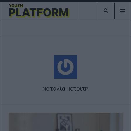
Type 2 or mor
Ναταλία Πετρίτη