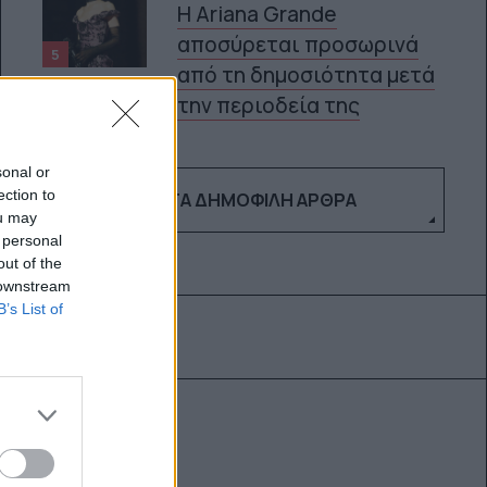
Η Ariana Grande
αποσύρεται προσωρινά
5
από τη δημοσιότητα μετά
την περιοδεία της
sonal or
ection to
ΔΕΣ ΤΑ ΔΗΜΟΦΙΛΉ ΆΡΘΡΑ
ou may
 personal
out of the
 downstream
B’s List of