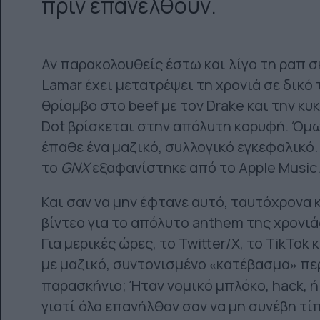
πριν επανέλθουν.
Αν παρακολουθείς έστω και λίγο τη ραπ σκ
Lamar έχει μετατρέψει τη χρονιά σε δικ
θρίαμβο στο beef με τον Drake και την κ
Dot βρίσκεται στην απόλυτη κορυφή. Όμως
έπαθε ένα μαζικό, συλλογικό εγκεφαλικό
το
GNX
εξαφανίστηκε από το Apple Music
Και σαν να μην έφτανε αυτό, ταυτόχρονα
βίντεο για το απόλυτο anthem της χρονιάς
Για μερικές ώρες, το Twitter/X, το TikTok
με μαζικό, συντονισμένο
κατέβασμα
περ
«
»
παρασκήνιο; Ήταν νομικό μπλόκο, hack, ή 
γιατί όλα επανήλθαν σαν να μη συνέβη τί