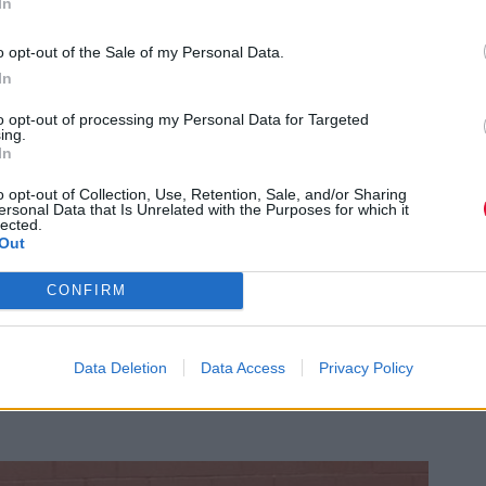
In
o opt-out of the Sale of my Personal Data.
In
to opt-out of processing my Personal Data for Targeted
ing.
In
o opt-out of Collection, Use, Retention, Sale, and/or Sharing
ε το comeback, αλλά με πολύ... δράμα και
ersonal Data that Is Unrelated with the Purposes for which it
lected.
το YouTube, αλλά εμφανίστηκε σαν
Out
πώς δουλεύει το YouTube, αυτό σημαίνει
CONFIRM
– κάτι ανήκουστο για ένα βίντεο τέτοιου
ο κατέβηκε πάλι, και ως δια μαγείας,
τα στατιστικά άθικτα. Την ίδια ώρα, το
Data Deletion
Data Access
Privacy Policy
le Music. Το ερώτημα που έμεινε να