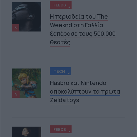
FEEDS
Η περιοδεία του The
Weeknd στη Γαλλία
3
ξεπέρασε τους 500.000
θεατές
TECH
Hasbro και Nintendo
αποκαλύπτουν τα πρώτα
4
Zelda toys
FEEDS