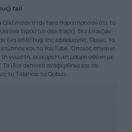
υς) fail
λα ξεκίνησαν όταν fans παρατήρησαν ότι το
λο ένα τεράστιο diss track), δεν έπαιζαν
αν ένα απλό bug της εφαρμογής. Όμως, τα
 χτύπησε και το YouTube. Όποιος πήγαινε
πε τη γνωστή, εκνευριστική μαύρη οθόνη με
". Το ίδιο σκηνικό αναφέρθηκε και σε
 το Tidal και το Qobuz.