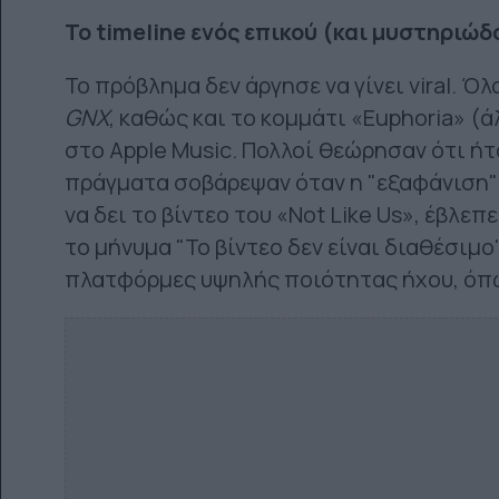
Το timeline ενός επικού (και μυστηριώδο
Το πρόβλημα δεν άργησε να γίνει viral. Ό
GNX
, καθώς και το κομμάτι «Euphoria» (άλ
στο Apple Music. Πολλοί θεώρησαν ότι ήτ
πράγματα σοβάρεψαν όταν η "εξαφάνιση"
να δει το βίντεο του «Not Like Us», έβλε
το μήνυμα "Το βίντεο δεν είναι διαθέσιμο
πλατφόρμες υψηλής ποιότητας ήχου, όπως