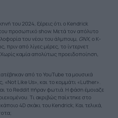
ηνή του 2024, ξέρεις ότι ο Kendrick
ό του προσωπικό show. Μετά τον απόλυτο
υκλοφορία του νέου του άλμπουμ,
GNX
, ο K-
, πριν από λίγες μέρες, το ίντερνετ
. Χωρίς καμία απολύτως προειδοποίηση,
.
 κατέβηκαν από το YouTube τα μουσικά
, «Not Like Us», και το κομμάτι «Luther».
 και το Reddit πήραν φωτιά. Η φάση έμοιαζε
ιεχομένου. Τι ακριβώς παίχτηκε στο
κάποιο 4D σκάκι του Kendrick; Και τελικά,
ποτα;