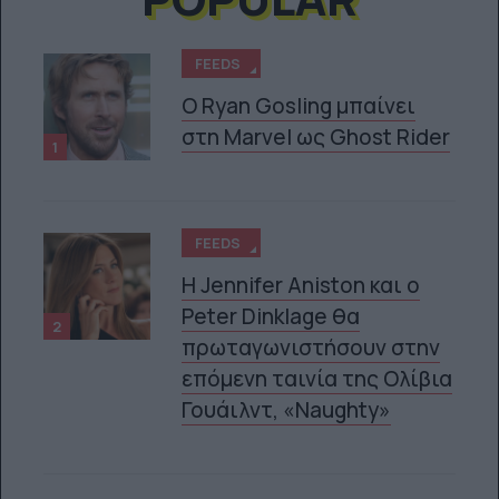
FEEDS
Ο Ryan Gosling μπαίνει
στη Marvel ως Ghost Rider
1
FEEDS
Η Jennifer Aniston και ο
Peter Dinklage θα
2
πρωταγωνιστήσουν στην
επόμενη ταινία της Ολίβια
Γουάιλντ, «Naughty»