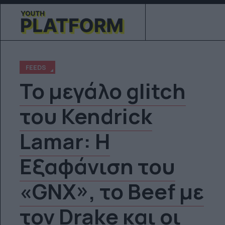
FEEDS
Το μεγάλο glitch
του Kendrick
Lamar: Η
Εξαφάνιση του
«GNX», το Beef με
τον Drake και οι