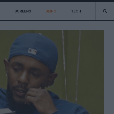
Type 2 o
SCREENS
BEING
TECH