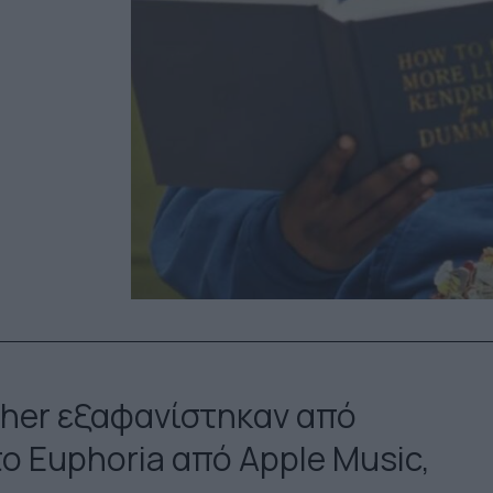
uther εξαφανίστηκαν από
το Euphoria από Apple Music,