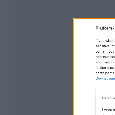
Platform 
If you wish 
sensitive in
confirm you
continue se
information 
further disc
participants
Downstream 
Persona
I want t