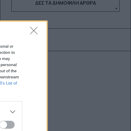
ΔΕΣ ΤΑ ΔΗΜΟΦΙΛΉ ΆΡΘΡΑ
sonal or
ection to
ou may
 personal
out of the
 downstream
B’s List of