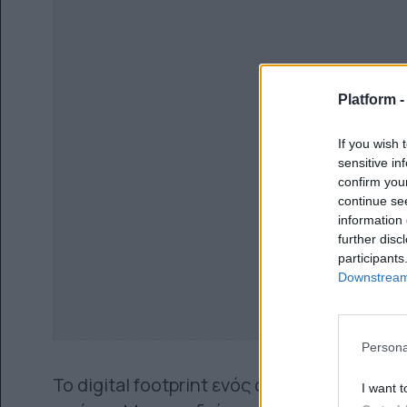
Platform 
If you wish 
sensitive in
confirm you
continue se
information 
further disc
participants
Downstream 
Persona
Το digital footprint ενός ανθρώπου πλέον
I want t