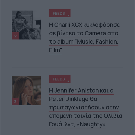
FEEDS
H Charli XCX κυκλοφόρησε
σε βίντεο το Camera από
2
το album "Music, Fashion,
Film"
FEEDS
Η Jennifer Aniston και ο
Peter Dinklage θα
3
πρωταγωνιστήσουν στην
επόμενη ταινία της Ολίβια
Γουάιλντ, «Naughty»