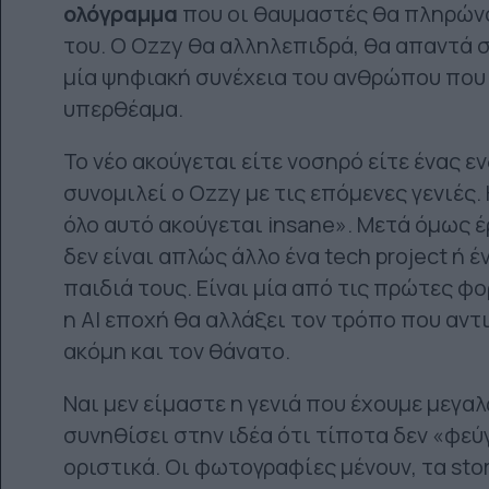
ολόγραμμα
που οι θαυμαστές θα πληρώνο
του. O Ozzy θα αλληλεπιδρά, θα απαντά σ
μία ψηφιακή συνέχεια του ανθρώπου που 
υπερθέαμα.
Το νέο ακούγεται είτε νοσηρό είτε ένας ε
συνομιλεί ο Οzzy με τις επόμενες γενιές
όλο αυτό ακούγεται insane». Μετά όμως έ
δεν είναι απλώς άλλο ένα tech project ή έ
παιδιά τους. Είναι μία από τις πρώτες 
η AI εποχή θα αλλάξει τον τρόπο που αν
ακόμη και τον θάνατο.
Ναι μεν είμαστε η γενιά που έχουμε μεγαλ
συνηθίσει στην ιδέα ότι τίποτα δεν «φεύ
οριστικά. Οι φωτογραφίες μένουν, τα sto