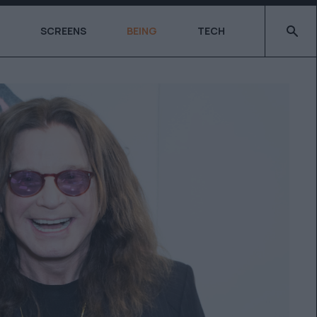
Type 2 o
SCREENS
BEING
TECH