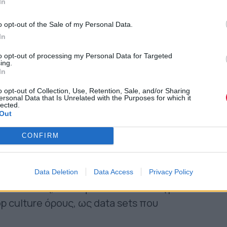
ο AI έρχεται απλώς να μετατρέψει τη
In
 φυσικά. Να σημειωθεί πως το AI avatar
o opt-out of the Sale of my Personal Data.
τιβάλ τεχνολογίας στο Λας Βέγκας, την
In
ένεια, παραχωρώντας τα δικαιώματα αλλά
to opt-out of processing my Personal Data for Targeted
λόγραμμα του Ozzy, ώστε να τον ρωτάς και
ing.
In
ταν και αντιδρούσε, αν ήταν ακόμη στη
o opt-out of Collection, Use, Retention, Sale, and/or Sharing
ersonal Data that Is Unrelated with the Purposes for which it
lected.
 τώρα ένα tribute ήταν κάτι σχετικά
Out
ρητο album, ένα post από fans που
CONFIRM
 κ.ά. Τώρα όμως μιλάμε για κάτι
ό venture που θολώνει τα όρια ανάμεσα
βώς θεωρούμε αληθινό; Και πόσο θεμιτό
Data Deletion
Data Access
Privacy Policy
καλλιτέχνες, που άφησαν πίσω τους μία
 culture όρους, ως data sets που