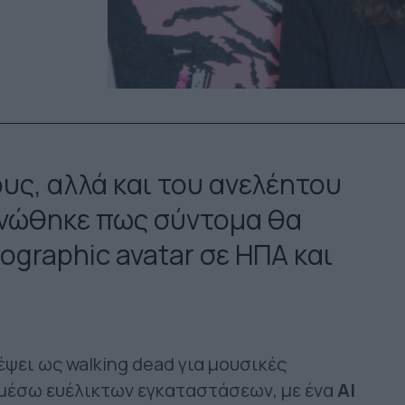
υς, αλλά και του ανελέητου
οινώθηκε πως σύντομα θα
lographic avatar σε ΗΠΑ και
έψει ως walking dead για μουσικές
 μέσω ευέλικτων εγκαταστάσεων, με ένα
AI