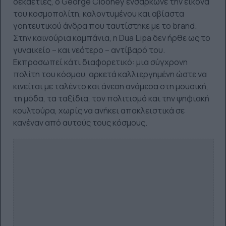
δεκαετίες, ο George Clooney ενσάρκωνε την εικόνα
του κοσμοπολίτη, καλοντυμένου και αβίαστα
γοητευτικού άνδρα που ταυτίστηκε με το brand.
Στην καινούρια καμπάνια, η Dua Lipa δεν ήρθε ως το
γυναικείο – και νεότερο – αντίβαρό του.
Εκπροσωπεί κάτι διαφορετικό: μια σύγχρονη
πολίτη του κόσμου, αρκετά καλλιεργημένη ώστε να
κινείται με ταλέντο και άνεση ανάμεσα στη μουσική,
τη μόδα, τα ταξίδια, τον πολιτισμό και την ψηφιακή
κουλτούρα, χωρίς να ανήκει αποκλειστικά σε
κανέναν από αυτούς τους κόσμους.