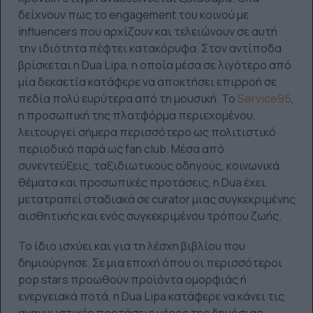
δείχνουν πως το engagement του κοινού με
influencers που αρχίζουν και τελειώνουν σε αυτή
την ιδιότητα πέφτει κατακόρυφα. Στον αντίποδα
βρίσκεται η Dua Lipa, η οποία μέσα σε λιγότερο από
μία δεκαετία κατάφερε να αποκτήσει επιρροή σε
πεδία πολύ ευρύτερα από τη μουσική. Το
Service95
,
η προσωπική της πλατφόρμα περιεχομένου,
λειτουργεί σήμερα περισσότερο ως πολιτιστικό
περιοδικό παρά ως fan club. Μέσα από
συνεντεύξεις, ταξιδιωτικούς οδηγούς, κοινωνικά
θέματα και προσωπικές προτάσεις, η Dua έχει
μετατραπεί σταδιακά σε curator μιας συγκεκριμένης
αισθητικής και ενός συγκεκριμένου τρόπου ζωής.
Το ίδιο ισχύει και για τη λέσχη βιβλίου που
δημιούργησε. Σε μια εποχή όπου οι περισσότεροι
pop stars προωθούν προϊόντα ομορφιάς ή
ενεργειακά ποτά, η Dua Lipa κατάφερε να κάνει τις
αναγνωστικές προτάσεις μέρος της δημόσιας