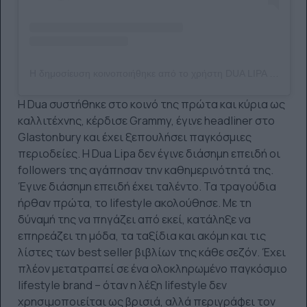
Η δημοσίευση κοινοποιήθηκε από το χρήστη DUA LIPA (@dualipa)
Η Dua συστήθηκε στο κοινό της πρώτα και κύρια ως
καλλιτέχνης, κέρδισε Grammy, έγινε headliner στο
Glastonbury και έχει ξεπουλήσει παγκόσμιες
περιοδείες. Η Dua Lipa δεν έγινε διάσημη επειδή οι
followers της αγάπησαν την καθημερινότητά της.
Έγινε διάσημη επειδή έχει ταλέντο. Τα τραγούδια
ήρθαν πρώτα, το lifestyle ακολούθησε. Με τη
δύναμή της να πηγάζει από εκεί, κατάληξε να
επηρεάζει τη μόδα, τα ταξίδια και ακόμη και τις
λίστες των best seller βιβλίων της κάθε σεζόν. Έχει
πλέον μετατραπεί σε ένα ολοκληρωμένο παγκόσμιο
lifestyle brand – όταν η λέξη lifestyle δεν
χρησιμοποιείται ως βρισιά, αλλά περιγράφει τον