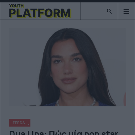
Type 2 or mor
FEEDS
Dua Lipa: Πώς μία pop star