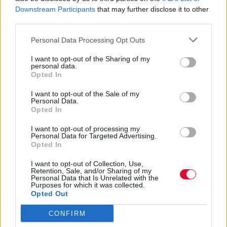
Downstream Participants
that may further disclose it to other
third parties.
Personal Data Processing Opt Outs
I want to opt-out of the Sharing of my
personal data.
Opted In
Σε μία εποχή που οι περισσότερες από τις γυναίκες
I want to opt-out of the Sale of my
που επηρεάζουν εκατομμύρια νέους παλινδρομούν
Personal Data.
Opted In
ανάμεσα σε σειρές καλλυντικών, shapewear, vagina
candles και ό,τι να ‘ναι wellness υπερβολές, η Dua
I want to opt-out of processing my
Personal Data for Targeted Advertising.
αποτελεί μια εξαίρεση που ανακουφίζει. Ένα
Opted In
πρότυπο που δεν στηρίζεται στην
εμπορευματοποίηση της ανασφάλειας, αλλά στην
I want to opt-out of Collection, Use,
Retention, Sale, and/or Sharing of my
περιέργεια, την καλλιέργεια και τη διαρκή εξέλιξη.
Personal Data that Is Unrelated with the
Και ίσως γι' αυτό μας προδιαθέτει να πιστέψουμε
Purposes for which it was collected.
Opted Out
πως τα καλύτερα έρχονται.
CONFIRM