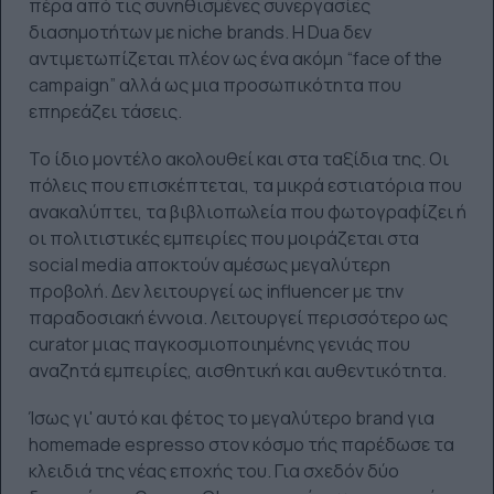
πέρα από τις συνηθισμένες συνεργασίες
διασημοτήτων με niche brands. Η Dua δεν
αντιμετωπίζεται πλέον ως ένα ακόμη “face of the
campaign” αλλά ως μια προσωπικότητα που
επηρεάζει τάσεις.
Το ίδιο μοντέλο ακολουθεί και στα ταξίδια της. Οι
πόλεις που επισκέπτεται, τα μικρά εστιατόρια που
ανακαλύπτει, τα βιβλιοπωλεία που φωτογραφίζει ή
οι πολιτιστικές εμπειρίες που μοιράζεται στα
social media αποκτούν αμέσως μεγαλύτερη
προβολή. Δεν λειτουργεί ως influencer με την
παραδοσιακή έννοια. Λειτουργεί περισσότερο ως
curator μιας παγκοσμιοποιημένης γενιάς που
αναζητά εμπειρίες, αισθητική και αυθεντικότητα.
Ίσως γι' αυτό και φέτος το μεγαλύτερο brand για
homemade espresso στον κόσμο τής παρέδωσε τα
κλειδιά της νέας εποχής του. Για σχεδόν δύο