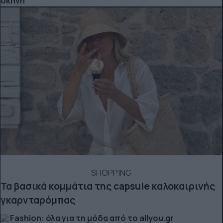
σκηνή
SHOPPING
Τα βασικά κομμάτια της capsule καλοκαιρινής
γκαρνταρόμπας
Fashion: όλα για τη μόδα από το allyou.gr