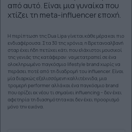
από αυτό. Είναι μια γυναίκα που
χτίζει τη meta-influencer εποχή.
Η περίπτωση της Dua Lipa γίνεται κάθε μέρα και πιο
ενδιαφέρουσα. Στα 30 της χρόνια, η Βρετανοαλβανή
σταρ έχει ήδη πετύχει κάτι που ελάχιστοι μουσικοί
της γενιάς της κατάφεραν: να μετατραπεί σε ένα
ολοκληρωμένο παγκόσμιο lifestyle brand χωρίς να
περάσει ποτέ από τη διαδρομή του influencer. Είναι
μία διαρκώς εξελισσόμενη καλλιτέχνιδα, μια
τρομερή performer αλλά και ένα παγκόσμιο brand
που ορίζει εκ νέου τι σημαίνει influencing − δεν έχει
αφετηρία τη διασημότητα και δεν έχει προορισμό
μόνο την εικόνα.