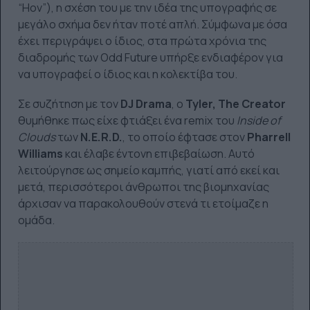
“Hov”), η σχέση του με την ιδέα της υπογραφής σε
μεγάλο σχήμα δεν ήταν ποτέ απλή. Σύμφωνα με όσα
έχει περιγράψει ο ίδιος, στα πρώτα χρόνια της
διαδρομής των Odd Future υπήρξε ενδιαφέρον για
να υπογραφεί ο ίδιος και η κολεκτίβα του.
Σε συζήτηση με τον
DJ Drama
, ο
Tyler, The Creator
θυμήθηκε πως είχε φτιάξει ένα remix του
Inside of
Clouds
των
N.E.R.D.
, το οποίο έφτασε στον
Pharrell
Williams
και έλαβε έντονη επιβεβαίωση. Αυτό
λειτούργησε ως σημείο καμπής, γιατί από εκεί και
μετά, περισσότεροι άνθρωποι της βιομηχανίας
άρχισαν να παρακολουθούν στενά τι ετοίμαζε η
ομάδα.