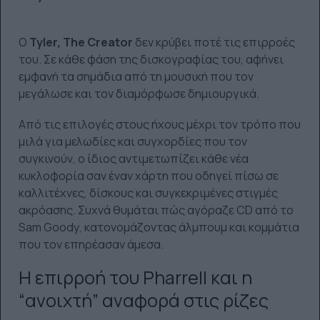
Ο
Tyler, The Creator
δεν κρύβει ποτέ τις επιρροές
του. Σε κάθε φάση της δισκογραφίας του, αφήνει
εμφανή τα σημάδια από τη μουσική που τον
μεγάλωσε και τον διαμόρφωσε δημιουργικά.
Από τις επιλογές στους ήχους μέχρι τον τρόπο που
μιλά για μελωδίες και συγχορδίες που τον
συγκινούν, ο ίδιος αντιμετωπίζει κάθε νέα
κυκλοφορία σαν έναν χάρτη που οδηγεί πίσω σε
καλλιτέχνες, δίσκους και συγκεκριμένες στιγμές
ακρόασης. Συχνά θυμάται πώς αγόραζε CD από το
Sam Goody, κατονομάζοντας άλμπουμ και κομμάτια
που τον επηρέασαν άμεσα.
Η επιρροή του Pharrell και η
“ανοιχτή” αναφορά στις ρίζες