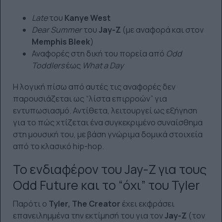
Late
του
Kanye West
Dear Summer
του
Jay-Z
(με αναφορά και στον
Memphis Bleek
)
Αναφορές στη δική του πορεία από
Odd
Toddlers
έως
What a Day
Η λογική πίσω από αυτές τις αναφορές δεν
παρουσιάζεται ως “λίστα επιρροών” για
εντυπωσιασμό. Αντίθετα, λειτουργεί ως εξήγηση
για το πώς χτίζεται ένα συγκεκριμένο συναίσθημα
στη μουσική του, με βάση γνώριμα δομικά στοιχεία
από το κλασικό hip-hop.
Το ενδιαφέρον του Jay-Z για τους
Odd Future και το “όχι” του Tyler
Παρότι ο
Tyler, The Creator
έχει εκφράσει
επανειλημμένα την εκτίμησή του για τον
Jay-Z
(τον