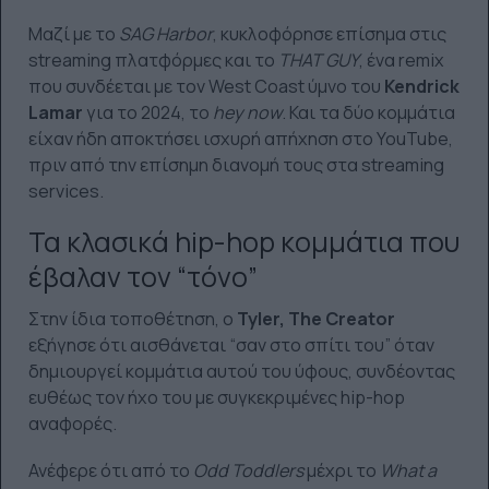
Μαζί με το
SAG Harbor
, κυκλοφόρησε επίσημα στις
streaming πλατφόρμες και το
THAT GUY
, ένα remix
που συνδέεται με τον West Coast ύμνο του
Kendrick
Lamar
για το 2024, το
hey now
. Και τα δύο κομμάτια
είχαν ήδη αποκτήσει ισχυρή απήχηση στο YouTube,
πριν από την επίσημη διανομή τους στα streaming
services.
Τα κλασικά hip-hop κομμάτια που
έβαλαν τον “τόνο”
Στην ίδια τοποθέτηση, ο
Tyler, The Creator
εξήγησε ότι αισθάνεται “σαν στο σπίτι του” όταν
δημιουργεί κομμάτια αυτού του ύφους, συνδέοντας
ευθέως τον ήχο του με συγκεκριμένες hip-hop
αναφορές.
Ανέφερε ότι από το
Odd Toddlers
μέχρι το
What a