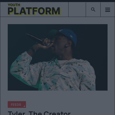
Type 2 or mor
FEEDS
Tyler, The Creator