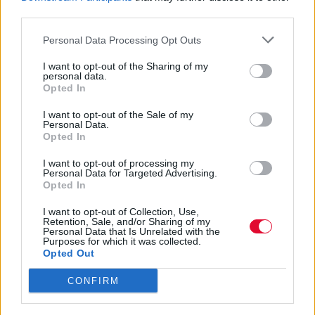
third parties.
Personal Data Processing Opt Outs
I want to opt-out of the Sharing of my
personal data.
Opted In
I want to opt-out of the Sale of my
Personal Data.
Opted In
I want to opt-out of processing my
Personal Data for Targeted Advertising.
Μέσα σε αυτό το κλίμα, ο
Jay-Z
φέρεται να κάλεσε
Opted In
τον
Tyler, The Creator
και τους Odd Future στο
σπίτι του στο Λος Άντζελες για φαγητό,
I want to opt-out of Collection, Use,
Retention, Sale, and/or Sharing of my
ξεκαθαρίζοντας ότι εκείνος και η Roc Nation ήθελαν
Personal Data that Is Unrelated with the
Purposes for which it was collected.
να υπογράψουν τη West Coast κολεκτίβα.
Opted Out
CONFIRM
Γιατί επέλεξε τον δημιουργικό