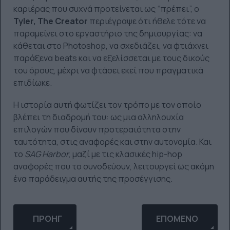
καριέρας που συχνά προτείνεται ως “πρέπει”, ο
Tyler, The Creator
περιέγραψε ότι ήθελε τότε να
παραμείνει στο εργαστήριο της δημιουργίας: να
κάθεται στο Photoshop, να σχεδιάζει, να φτιάχνει
παράξενα beats και να εξελίσσεται με τους δικούς
του όρους, μέχρι να φτάσει εκεί που πραγματικά
επιδίωκε.
Η ιστορία αυτή φωτίζει τον τρόπο με τον οποίο
βλέπει τη διαδρομή του: ως μια αλληλουχία
επιλογών που δίνουν προτεραιότητα στην
ταυτότητα, στις αναφορές και στην αυτονομία. Και
το
SAG Harbor
, μαζί με τις κλασικές hip-hop
αναφορές που το συνοδεύουν, λειτουργεί ως ακόμη
ένα παράδειγμα αυτής της προσέγγισης.
ΠΡΟΗΓΟΎΜΕΝΟ ΆΡΘΡΟ: 2026 BET AWARDS: ΜΕΓΆΛ
ΕΠΌΜΕΝΟ ΆΡΘΡΟ: I
ΠΡΟΗΓ
ΕΠΌΜΕΝΟ