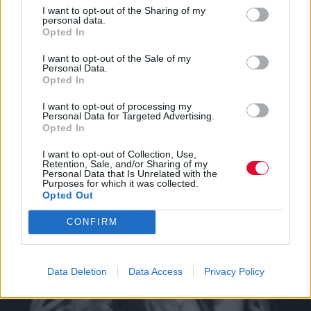
I want to opt-out of the Sharing of my
personal data.
Monster: Η νέα ιστορία του Ryan Murphy
Opted In
αποκαλύπτεται μέσα από τις πρώτες
εικόνες
I want to opt-out of the Sale of my
Personal Data.
Opted In
Μετά τις ιστορίες των Jeffrey Dahmer,
I want to opt-out of processing my
αδελφών Menendez και Ed Gein, η σειρά
Personal Data for Targeted Advertising.
Opted In
Monster στρέφεται στη...
I want to opt-out of Collection, Use,
Κλέλια Φατούρου
Retention, Sale, and/or Sharing of my
Personal Data that Is Unrelated with the
Purposes for which it was collected.
Opted Out
CONFIRM
Data Deletion
Data Access
Privacy Policy