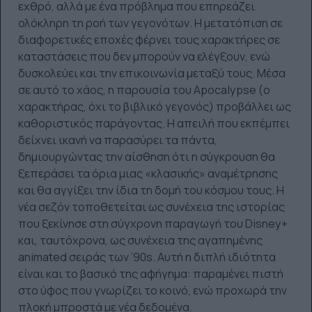
εχθρό, αλλά με ένα πρόβλημα που επηρεάζει
ολόκληρη τη ροή των γεγονότων. Η μετατόπιση σε
διαφορετικές εποχές φέρνει τους χαρακτήρες σε
καταστάσεις που δεν μπορούν να ελέγξουν, ενώ
δυσκολεύει και την επικοινωνία μεταξύ τους. Μέσα
σε αυτό το χάος, η παρουσία του Apocalypse (ο
χαρακτήρας, όχι το βιβλικό γεγονός) προβάλλει ως
καθοριστικός παράγοντας. Η απειλή που εκπέμπει
δείχνει ικανή να παρασύρει τα πάντα,
δημιουργώντας την αίσθηση ότι η σύγκρουση θα
ξεπεράσει τα όρια μιας «κλασικής» αναμέτρησης
και θα αγγίξει την ίδια τη δομή του κόσμου τους. Η
νέα σεζόν τοποθετείται ως συνέχεια της ιστορίας
που ξεκίνησε στη σύγχρονη παραγωγή του Disney+
και, ταυτόχρονα, ως συνέχεια της αγαπημένης
animated σειράς των ’90s. Αυτή η διπλή ιδιότητα
είναι και το βασικό της αφήγημα: παραμένει πιστή
στο ύφος που γνωρίζει το κοινό, ενώ προχωρά την
πλοκή μπροστά με νέα δεδομένα.