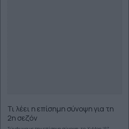
Τι λέει η επίσημη σύνοψη για τη
2η σεζόν
Σύμφωνα με την επίσημη σύνοψη, το
X-Men ’97