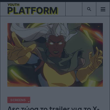
Type 2 or mor
SCREENS
Δες τώρα το trailer για το X-