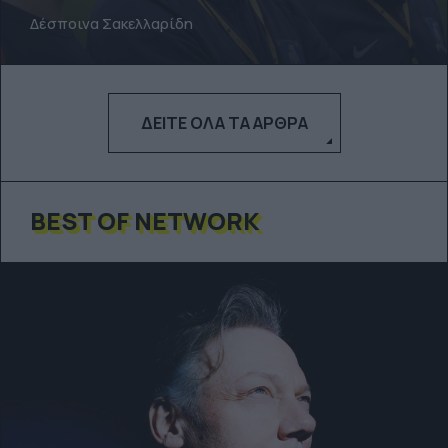
Δέσποινα Σακελλαρίδη
ΔΕΊΤΕ ΌΛΑ ΤΑ ΆΡΘΡΑ
BEST OF NETWORK