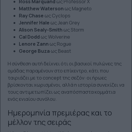
Ross Marquand
ως Professor X
Matthew Waterson
ως Magneto
Ray Chase
ως Cyclops
Jennifer Hale
ως Jean Grey
Alison Sealy-Smith
ως Storm
Cal Dodd
ως Wolverine
Lenore Zann
ως Rogue
George Buza
ως Beast
Η σύνθεση αυτή δείχνει ότι οι βασικοί πυλώνες της
ομάδας παραμένουν στο επίκεντρο, κάτι που
ταιριάζει με το concept της σεζόν: οι ήρωες
βρίσκονται χωρισμένοι, αλλά η ιστορία συνεχίζει να
τους αντιμετωπίζει ως αναπόσπαστα κομμάτια
ενός ενιαίου συνόλου.
Ημερομηνία πρεμιέρας και το
μέλλον της σειράς