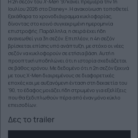
Η 2η σεζόν του
X-Men ’97
κάνει πρεμιέρα την 1η
Ιουλίου 2026 στο Disney+. Η ανακοίνωση τοποθετεί
ξεκάθαρα το χρονοδιάγραμμα κυκλοφορίας,
δίνοντας στο κοινό συγκεκριμένη ημερομηνία
επιστροφής. Παράλληλα, η σειρά έχει ήδη
ανανεωθεί για 3η σεζόν. Επιπλέον, η 4η σεζόν
βρίσκεται επίσης υπό ανάπτυξη, με στόχο οι νέες
σεζόν να κυκλοφορούν σε ετήσια βάση. Αυτή η
προοπτική υποδηλώνει ότι η ιστορία σχεδιάζεται
σε βάθος χρόνου. Με δεδομένο ότι η 2η σεζόν ξεκινά
με τους X-Men διαιρεμένους σε διαφορετικές
εποχές και με αυξανόμενη ένταση στη δεκαετία του
’90, το έδαφος μοιάζει ήδη στρωμένο για εξελίξεις
που θα ξεδιπλωθούν πέρα από έναν μόνο κύκλο
επεισοδίων.
Δες το trailer