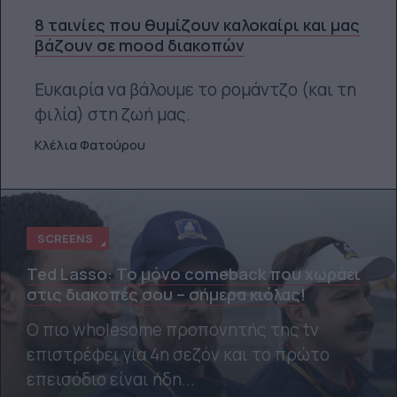
8 ταινίες που θυμίζουν καλοκαίρι και μας
βάζουν σε mood διακοπών
Ευκαιρία να βάλουμε το ρομάντζο (και τη
φιλία) στη ζωή μας.
Κλέλια Φατούρου
SCREENS
Ted Lasso: Το μόνο comeback που χωράει
στις διακοπές σου – σήμερα κιόλας!
Ο πιο wholesome προπονητής της tv
επιστρέφει για 4η σεζόν και το πρώτο
επεισόδιο είναι ήδη...