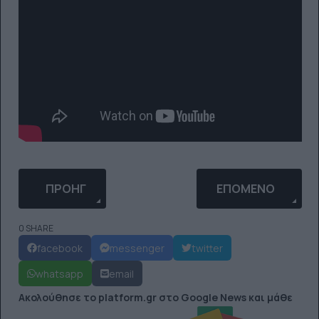
ΠΡΟΗΓΟΎΜΕΝΟ ΆΡΘΡΟ: THE TESTAMENTS: ΤΟ SP
ΕΠΌΜΕΝΟ ΆΡΘΡΟ: 
ΠΡΟΗΓ
ΕΠΌΜΕΝΟ
0 SHARE
facebook
messenger
twitter
whatsapp
email
Ακολούθησε το platform.gr στο Google News και μάθε