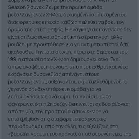
Season 2 συνεχίζει με την ηρωική ομάδα
μεταλλαγμένων X-Men, διχασμένη και πεταμένη σε
διαφορετικές εποχές, καθώς παλεύει να βρει τον
δρόμο της επιστροφής. Η ανάγκη για επανένωση δεν
είναι απλώς συναισθηματική ή στρατηγική, αλλά
μοιάζει με προϋπόθεση για να αντιμετωπιστεί ό,τι
ακολουθεί. Την ίδια στιγμή, πίσω στη δεκαετία του
199, η απουσία των X-Men δημιουργεί κενό. Εκεί,
όπως αναφέρει η σύνοψη, ύποπτοι εχθροί και νέες
εκφάνσεις δυσανεξίας απέναντι στους
μεταλλαγμένους αυξάνονται, εκμεταλλευόμενοι το
γεγονός ότι δεν υπάρχει η ομάδα για να
λειτουργήσει ως ανάχωμα. Το πλαίσιο αυτό
φανερώνει ότι η 2η σεζόν θα κινείται σε δύο άξονες:
από τη μία, την προσπάθεια των X-Men να
επιστρέψουν από διαφορετικές χρονικές
περιόδους και, από την άλλη, τις εξελίξεις στη
«βασική» γραμμή του χρόνου, όπου οι συνέπειες της