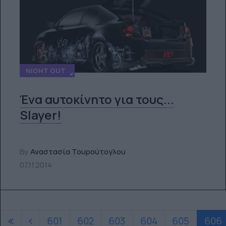
NIGHT OUT
Ένα αυτοκίνητο για τους...
Slayer!
By
Αναστασία Τουρούτογλου
07.11.2014
601
602
603
604
605
606