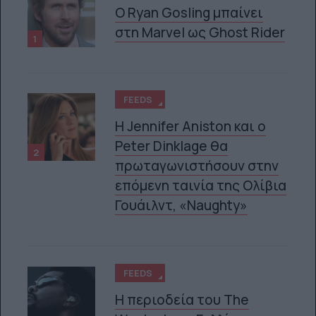
Ο Ryan Gosling μπαίνει
στη Marvel ως Ghost Rider
1
FEEDS
Η Jennifer Aniston και ο
Peter Dinklage θα
2
πρωταγωνιστήσουν στην
επόμενη ταινία της Ολίβια
Γουάιλντ, «Naughty»
FEEDS
Η περιοδεία του The