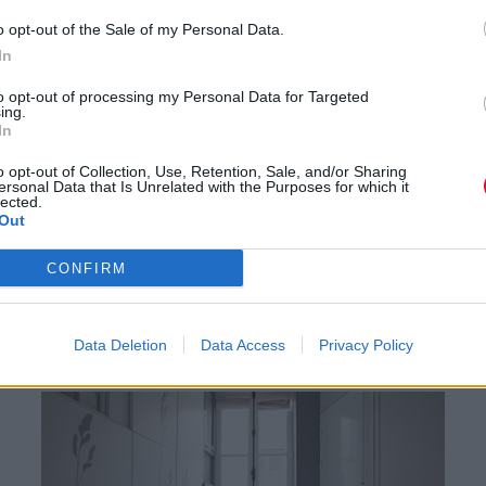
o opt-out of the Sale of my Personal Data.
In
NIGHT OUT
to opt-out of processing my Personal Data for Targeted
ing.
In
Run (through the) Forest, run!
o opt-out of Collection, Use, Retention, Sale, and/or Sharing
ersonal Data that Is Unrelated with the Purposes for which it
lected.
Out
By
Platform team
07.11.2014
CONFIRM
Data Deletion
Data Access
Privacy Policy