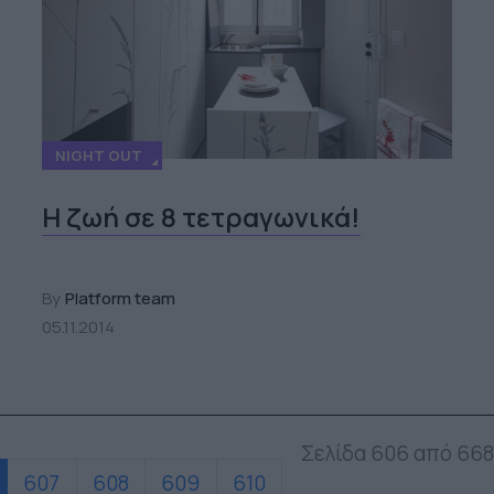
NIGHT OUT
H ζωή σε 8 τετραγωνικά!
By
Platform team
05.11.2014
Σελίδα 606 από 668
607
608
609
610