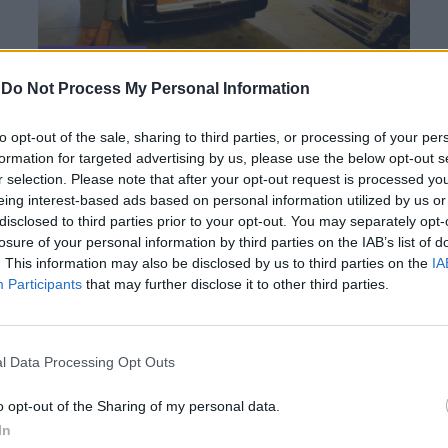
NIGHT OUT
-
Do Not Process My Personal Information
Ένας... Πορτοκαλί Ουρανός
to opt-out of the sale, sharing to third parties, or processing of your per
formation for targeted advertising by us, please use the below opt-out s
r selection. Please note that after your opt-out request is processed y
By
Platform team
eing interest-based ads based on personal information utilized by us or
11.11.2014
disclosed to third parties prior to your opt-out. You may separately opt-
losure of your personal information by third parties on the IAB’s list of
. This information may also be disclosed by us to third parties on the
IA
Participants
that may further disclose it to other third parties.
l Data Processing Opt Outs
o opt-out of the Sharing of my personal data.
In