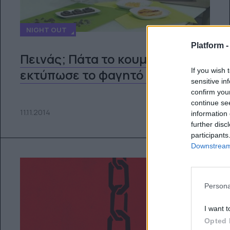
NIGHT OUT
Platform 
Πεινάς; Πάτα το κουμπί και
εκτύπωσε το φαγητό σου!
If you wish 
sensitive in
confirm you
continue se
11.11.2014
information 
further disc
participants
Downstream 
Persona
I want t
Opted 