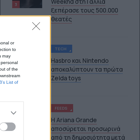
Weeknd στη Γαλλία
3
ξεπέρασε τους 500.000
θεατές
sonal or
TECH
ection to
ou may
Hasbro και Nintendo
 personal
αποκαλύπτουν τα πρώτα
out of the
4
 downstream
Zelda toys
B’s List of
FEEDS
Η Ariana Grande
αποσύρεται προσωρινά
5
από τη δημοσιότητα μετά