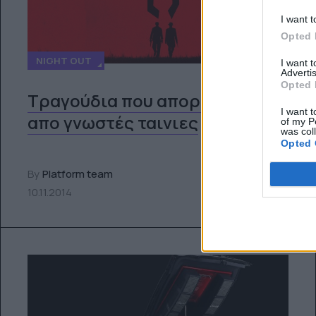
I want t
Opted 
NIGHT OUT
I want 
Advertis
Opted 
Tραγούδια που απορρίφθηκαν
I want t
απο γνωστές ταινιες
of my P
was col
Opted 
By
Platform team
10.11.2014