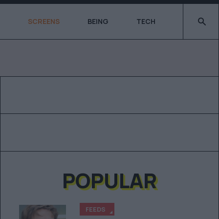
Type 2 o
SCREENS
BEING
TECH
POPULAR
FEEDS