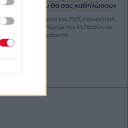
ταινίες που θα σας καθηλώσουν
Η καλύτερη ταινία του 2023, η συνάντηση
Ρόμπερτ Ντε Νίρο με τον Αλ Πατσίνο σε
μία μοναδική action τα...
Μάνος Νομικός
31.10.2025