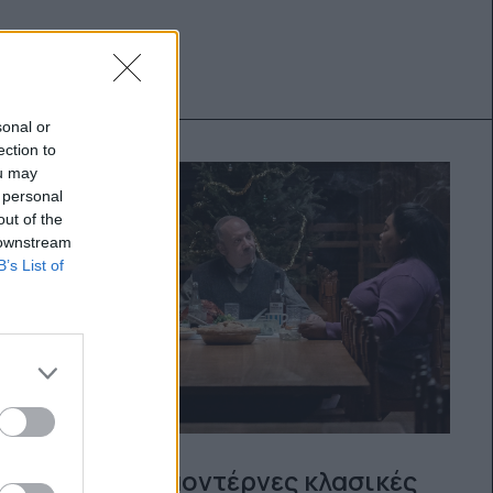
sonal or
ection to
ou may
 personal
out of the
 downstream
B’s List of
Netflix: 6 μοντέρνες κλασικές