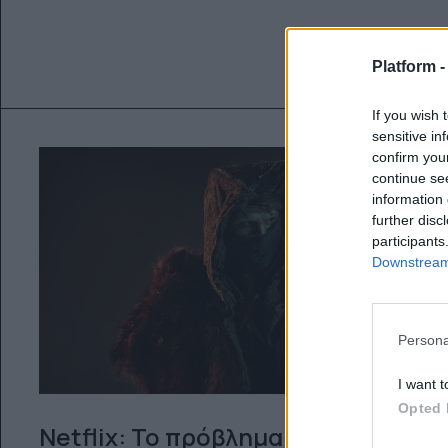
Platform 
If you wish 
sensitive in
confirm you
continue se
information 
further disc
participants
Downstream 
Persona
I want t
Opted 
Netflix: Το πρόβλημα με τον