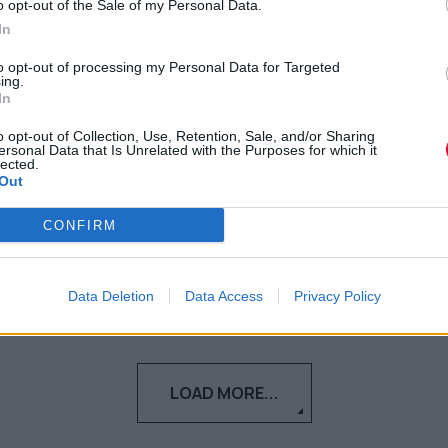
o opt-out of the Sale of my Personal Data.
Ξαναβλέπουμε την
In
αριστουργηματική σειρά ‘Mr
to opt-out of processing my Personal Data for Targeted
Bates vs. The Post Office’
ing.
In
Πώς μία μίνι σειρά με πρωταγωνιστή τον
o opt-out of Collection, Use, Retention, Sale, and/or Sharing
ersonal Data that Is Unrelated with the Purposes for which it
Toby Jones υπήρξε ο καταλύτης για να
lected.
δικαιωθούν εκατοντάδες τ...
Out
CONFIRM
Μάνος Νομικός
02.11.2025
Data Deletion
Data Access
Privacy Policy
LOAD MORE...