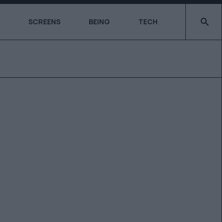
Type 2 o
SCREENS
BEING
TECH