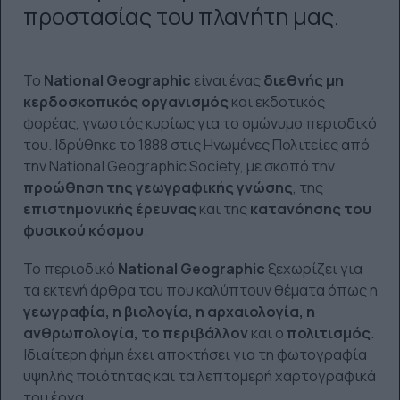
προστασίας του πλανήτη μας.
Το
National Geographic
είναι ένας
διεθνής μη
κερδοσκοπικός οργανισμός
και εκδοτικός
φορέας, γνωστός κυρίως για το ομώνυμο περιοδικό
του. Ιδρύθηκε το 1888 στις Ηνωμένες Πολιτείες από
την National Geographic Society, με σκοπό την
προώθηση της γεωγραφικής γνώσης
, της
επιστημονικής έρευνας
και της
κατανόησης του
φυσικού κόσμου
.
Το περιοδικό
National Geographic
ξεχωρίζει για
τα εκτενή άρθρα του που καλύπτουν θέματα όπως η
γεωγραφία, η βιολογία, η αρχαιολογία, η
ανθρωπολογία, το περιβάλλον
και ο
πολιτισμός
.
Ιδιαίτερη φήμη έχει αποκτήσει για τη φωτογραφία
υψηλής ποιότητας και τα λεπτομερή χαρτογραφικά
του έργα.