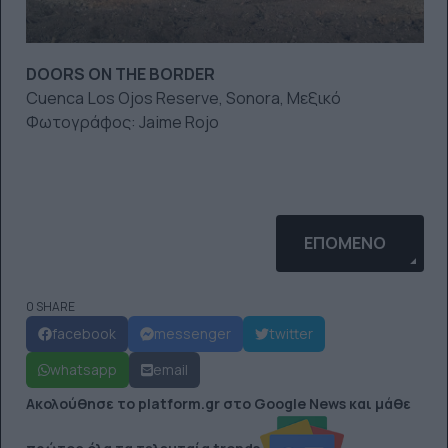
DOORS ON THE BORDER
Cuenca Los Ojos Reserve, Sonora, Μεξικό
Φωτογράφος: Jaime Rojo
ΕΠΌΜΕΝΟ ΆΡΘΡΟ: 
ΕΠΌΜΕΝΟ
0 SHARE
facebook
messenger
twitter
whatsapp
email
Ακολούθησε το platform.gr στο Google News και μάθε