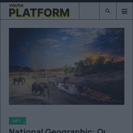
Type 2 or mor
ART
National Geographic: Οι