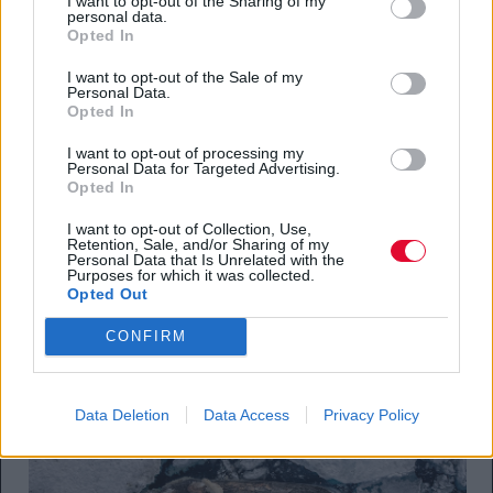
Η Τζούλια Λόπες, εννέα ετών, επισκέπτεται τον
I want to opt-out of the Sharing of my
personal data.
τάφο του πατέρα της, Χουάν, ο οποίος
Opted In
πυροβολήθηκε και σκοτώθηκε μπροστά της τον
I want to opt-out of the Sale of my
Σεπτέμβριο του 2024. Πολέμιος της τοπικής
Personal Data.
μεταλλευτικής δραστηριότητας που ανεγέρθηκε σε
Opted In
εθνικό πάρκο, ο Χουάν Λόπες ήταν ένας από τους 18
I want to opt-out of processing my
γνωστούς υπερασπιστές του περιβάλλοντος που
Personal Data for Targeted Advertising.
σκοτώθηκαν πέρυσι στην Ονδούρα. Η
Opted In
περιβαλλοντική οργάνωση παρακολούθησης Global
I want to opt-out of Collection, Use,
Witness κατατάσσει τη χώρα ανάμεσα στις πιο
Retention, Sale, and/or Sharing of my
Personal Data that Is Unrelated with the
επικίνδυνες στον κόσμο για αυτού του είδους τον
Purposes for which it was collected.
ακτιβισμό.
Opted Out
Φωτογράφος: Brent Stirton
CONFIRM
Data Deletion
Data Access
Privacy Policy