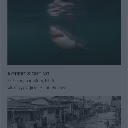
A GREAT SIGHTING
Κόλπος του Μέιν, ΗΠΑ
Φωτογράφος: Brian Skerry