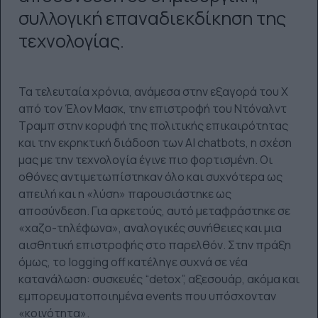
συλλογική επαναδιεκδίκηση της
τεχνολογίας.
Τα τελευταία χρόνια, ανάμεσα στην εξαγορά του X
από τον Έλον Μασκ, την επιστροφή του Ντόναλντ
Τραμπ στην κορυφή της πολιτικής επικαιρότητας
και την εκρηκτική διάδοση των AI chatbots, η σχέση
μας με την τεχνολογία έγινε πιο φορτισμένη. Οι
οθόνες αντιμετωπίστηκαν όλο και συχνότερα ως
απειλή και η «λύση» παρουσιάστηκε ως
αποσύνδεση. Για αρκετούς, αυτό μεταφράστηκε σε
«χαζο-τηλέφωνα», αναλογικές συνήθειες και μια
αισθητική επιστροφής στο παρελθόν. Στην πράξη
όμως, το logging off κατέληγε συχνά σε νέα
κατανάλωση: συσκευές “detox”, αξεσουάρ, ακόμα και
εμπορευματοποιημένα events που υπόσχονταν
«κοινότητα».