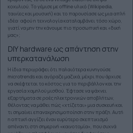
κοχυλιού. Το γέμισε με offline υλικό (Wikipedia,
ταινίες και μουσική) και το παρουσίασε ως μια απλή
ιδέα: αφού η τεχνολογία καταλαμβάνει τόσο χώρο,
γιατί να μην την κάνουμε πιο προσωπική και «δική
μας»;
DIY hardware ως απάντηση στην
υπερκατανάλωση
Η ίδια περιγράφει ότι παλαιότερα κυνηγούσε
microtrends και αγόραζε μαζικά, μέχρι που άρχισε
να σκέφτεται το κόστος για το περιβάλλον και την
εργασία χαμηλού μισθού. Έφτασε να ψάχνει
εξαρτήματα σε ροές ηλεκτρονικών αποβλήτων,
θέλοντας να μάθει πώς «χτίζεται» μια συσκευή και
τι σημαίνει επαναχρησιμοποίηση στην πράξη. Αυτή
η οπτική αγγίζει έναν ευρύτερο σκεπτικισμό
απέναντι στη σημερινή «καινοτομία», που συχνά