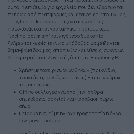
αυτό: η επιθυμία για εργαλεία που δεν εξαρτώνται
πλήρως από πλατφόρμες και εταιρείες. Στο TikTok,
τα cyberdecks παρουσιάζονται συχνά ως
παιχνιδιάρικα και νοσταλγικά, περισσότερο
“techno-optimism” και λιγότερο δυστοπία.
Άνθρωποι χωρίς τεχνικό υπόβαθρο μοιράζονται
βήμα-βήμα δοκιμές, αποτυχίες και λύσεις, συχνά με
βάση μικρούς υπολογιστές όπως το Raspberry Pi.
Χρήση μεταχειρισμένων θηκών (παιχνίδια,
τσαντάκια, παλιές κασετίνες) για το «σώμα»
της συσκευής.
Offline συλλογές γνώσης (π.χ. άρθρα,
σημειώσεις, αρχεία) για πρόσβαση χωρίς
σήμα.
Πειραματισμοί με ηλιακή τροφοδοσία ή άλλα
low-power setups.
Ένα σημείο τριβής ήταν η χρήση γεννητικής AI. Όταν