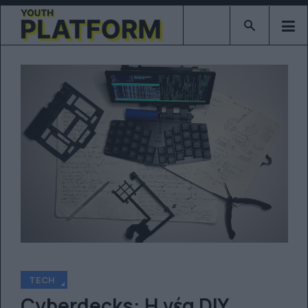
Type 2 or mor
TECH
Cyberdecks: Η νέα DIY