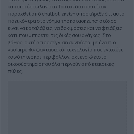
κάποιοι έστειλαν στη Tan σχέδια που είχαν
παραχθεί από chatbot, εκείνη υποστήριξε ότι αυτό
πάει κόντρα στο νόημα της κατασκευής: στόχος
είναι να καταλάβεις, να δοκιμάσεις και να φτιάξεις
κάτι που υπηρετεί τις δικές σου ανάγκες. Στο
βάθος, αυτή η προσέγγιση συνδέεται με ένα πιο
«solarpunk» φαντασιακό: τεχνολογία που ενισχύει
κοινότητες και περιβάλλον, όχι ένα κλειστό
οικοσύστημα όπου όλα περνούν από εταιρικές
πύλες.