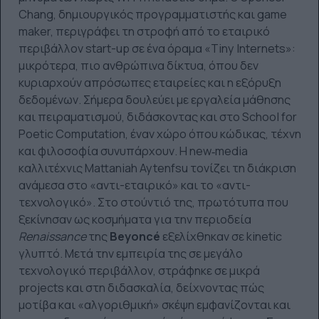
Chang, δημιουργικός προγραμματιστής και game
maker, περιγράφει τη στροφή από το εταιρικό
περιβάλλον start-up σε ένα όραμα «Tiny Internets»:
μικρότερα, πιο ανθρώπινα δίκτυα, όπου δεν
κυριαρχούν απρόσωπες εταιρείες και η εξόρυξη
δεδομένων. Σήμερα δουλεύει με εργαλεία μάθησης
και πειραματισμού, διδάσκοντας και στο School for
Poetic Computation, έναν χώρο όπου κώδικας, τέχνη
και φιλοσοφία συνυπάρχουν. Η new‑media
καλλιτέχνις Mattaniah Aytenfsu τονίζει τη διάκριση
ανάμεσα στο «αντι-εταιρικό» και το «αντι-
τεχνολογικό». Στο στούντιό της, πρωτότυπα που
ξεκίνησαν ως κοσμήματα για την περιοδεία
Renaissance
της
Beyoncé
εξελίχθηκαν σε kinetic
γλυπτό. Μετά την εμπειρία της σε μεγάλο
τεχνολογικό περιβάλλον, στράφηκε σε μικρά
projects και στη διδασκαλία, δείχνοντας πώς
μοτίβα και «αλγοριθμική» σκέψη εμφανίζονται και