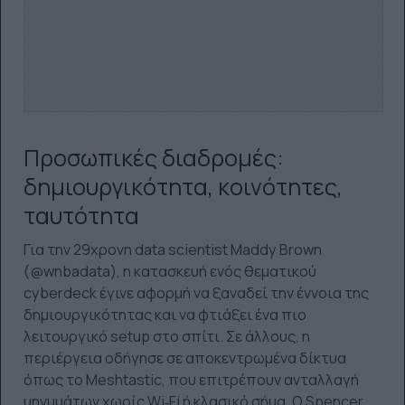
Προσωπικές διαδρομές:
δημιουργικότητα, κοινότητες,
ταυτότητα
Για την 29χρονη data scientist Maddy Brown
(@wnbadata), η κατασκευή ενός θεματικού
cyberdeck έγινε αφορμή να ξαναδεί την έννοια της
δημιουργικότητας και να φτιάξει ένα πιο
λειτουργικό setup στο σπίτι. Σε άλλους, η
περιέργεια οδήγησε σε αποκεντρωμένα δίκτυα
όπως το Meshtastic, που επιτρέπουν ανταλλαγή
μηνυμάτων χωρίς Wi‑Fi ή κλασικό σήμα. Ο Spencer