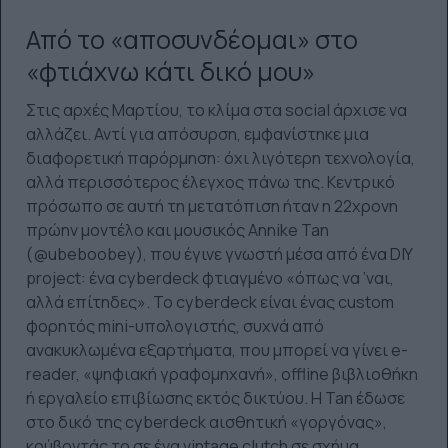
Από το «αποσυνδέομαι» στο
«φτιάχνω κάτι δικό μου»
Στις αρχές Μαρτίου, το κλίμα στα social άρχισε να
αλλάζει. Αντί για απόσυρση, εμφανίστηκε μια
διαφορετική παρόρμηση: όχι λιγότερη τεχνολογία,
αλλά περισσότερος έλεγχος πάνω της. Κεντρικό
πρόσωπο σε αυτή τη μετατόπιση ήταν η 22χρονη
πρώην μοντέλο και μουσικός Annike Tan
(@ubeboobey), που έγινε γνωστή μέσα από ένα DIY
project: ένα cyberdeck φτιαγμένο «όπως να ’ναι,
αλλά επίτηδες». Το cyberdeck είναι ένας custom
φορητός mini-υπολογιστής, συχνά από
ανακυκλωμένα εξαρτήματα, που μπορεί να γίνει e-
reader, «ψηφιακή γραφομηχανή», offline βιβλιοθήκη
ή εργαλείο επιβίωσης εκτός δικτύου. Η Tan έδωσε
στο δικό της cyberdeck αισθητική «γοργόνας»,
κρύβοντάς το σε ένα vintage clutch σε σχήμα