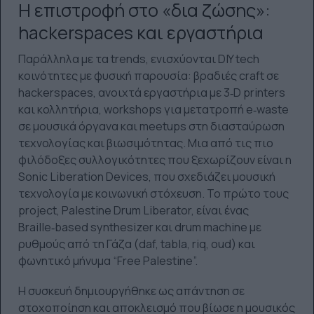
Η επιστροφή στο «δια ζώσης»:
hackerspaces και εργαστήρια
Παράλληλα με τα trends, ενισχύονται DIY tech
κοινότητες με φυσική παρουσία: βραδιές craft σε
hackerspaces, ανοιχτά εργαστήρια με 3‑D printers
και κολλητήρια, workshops για μετατροπή e‑waste
σε μουσικά όργανα και meetups στη διασταύρωση
τεχνολογίας και βιωσιμότητας. Μια από τις πιο
φιλόδοξες συλλογικότητες που ξεχωρίζουν είναι η
Sonic Liberation Devices, που σχεδιάζει μουσική
τεχνολογία με κοινωνική στόχευση. Το πρώτο τους
project, Palestine Drum Liberator, είναι ένας
Braille‑based synthesizer και drum machine με
ρυθμούς από τη Γάζα (daf, tabla, riq, oud) και
φωνητικό μήνυμα “Free Palestine”.
Η συσκευή δημιουργήθηκε ως απάντηση σε
στοχοποίηση και αποκλεισμό που βίωσε η μουσικός