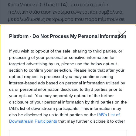
Karla Vinueza (DJ ως
LITA
). Στο εσωτερικό, η
πολιτική διάσταση ενσωματώνεται και συμβολικά,
με καλωδιώσεις σε χρώματα που παραπέμπουν σε
ιστορικές και σύγχρονες αλληλεγγύες, ενώ γίνεται
αναφορά και στην εκμετάλλευση που υπάρχει στην
Platform -
Do Not Process My Personal Information
αλυσίδα εφοδιασμού της τεχνολογίας, όπως η
εξόρυξη κοβαλτίου για μπαταρίες στη ΛΔΚ. Ο
If you wish to opt-out of the sale, sharing to third parties, or
στόχος που περιγράφεται για το εγχείρημα είναι
processing of your personal or sensitive information for
μακροπρόθεσμος: ένας συνεργατικός χώρος με
targeted advertising by us, please use the below opt-out
workshops, ενοικιάσεις εξοπλισμού και συνθήκες
section to confirm your selection. Please note that after your
opt-out request is processed you may continue seeing
ώστε οι δημιουργοί να αμείβονται αξιοπρεπώς, με
interest-based ads based on personal information utilized by
έμφαση σε ανακυκλωμένη τεχνολογία και
us or personal information disclosed to third parties prior to
ενεργειακές λύσεις.
your opt-out. You may separately opt-out of the further
disclosure of your personal information by third parties on the
IAB’s list of downstream participants. This information may
also be disclosed by us to third parties on the
IAB’s List of
Downstream Participants
that may further disclose it to other
third parties.