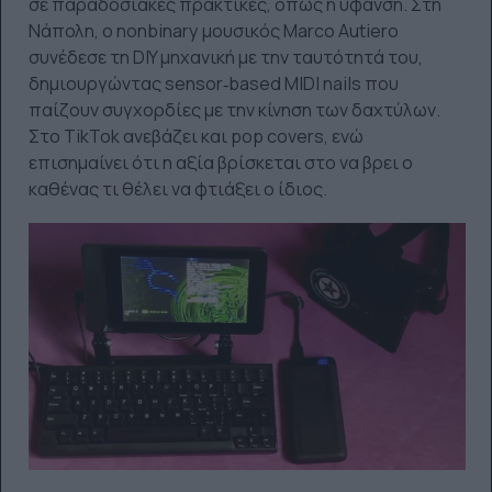
σε παραδοσιακές πρακτικές, όπως η ύφανση. Στη
Νάπολη, ο nonbinary μουσικός Marco Autiero
συνέδεσε τη DIY μηχανική με την ταυτότητά του,
δημιουργώντας sensor‑based MIDI nails που
παίζουν συγχορδίες με την κίνηση των δαχτύλων.
Στο TikTok ανεβάζει και pop covers, ενώ
επισημαίνει ότι η αξία βρίσκεται στο να βρει ο
καθένας τι θέλει να φτιάξει ο ίδιος.